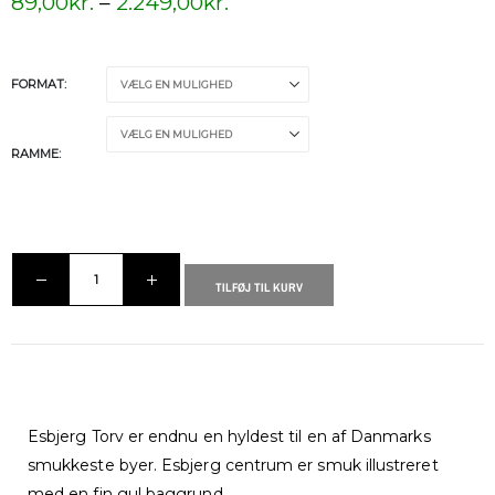
89,00
kr.
–
2.249,00
kr.
FORMAT
RAMME
TILFØJ TIL KURV
Esbjerg Torv er endnu en hyldest til en af Danmarks
smukkeste byer. Esbjerg centrum er smuk illustreret
med en fin gul baggrund.