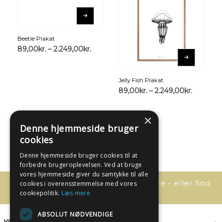
Beetle Plakat
89,00
kr.
–
2.249,00
kr.
Jelly Fish Plakat
89,00
kr.
–
2.249,00
kr.
×
Denne hjemmeside bruger
cookies
Denne hjemmeside bruger cookies til at
forbedre brugeroplevelsen. Ved at bruge
vores hjemmeside giver du samtykke til alle
Har du spørgsmål, så kontakt os bare - eller find
cookies i overensstemmelse med vores
svaret her:
cookiepolitik.
Læs mere
ABSOLUT NØDVENDIGE