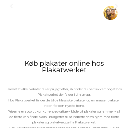
Li
S
Køb plakater online hos
Plakatwerket
pin-up casino giriş
Uanset hvilke plakater du er på jagt efter, så finder du helt sikkert noget hos
Plakatwerket der falder i din smag.
1win app
Hos Plakatwerket finder du både klassiske plakater og en masser plakater
inden for den nyeste trend.
1win зеркало
Priserne er absolut konkurrencedygtige – både på plakater og rammer – så
de fleste kan finde plads i budgettet til, at indrette deres hjem med flotte
plakater og plakatvægge fra Plakatwerket.
1win
Hos Plakatwerket er der usædvanligt mange plakater – men ikke kun de