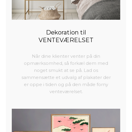
Dekoration til
VENTEVÆRELSET
Når dine klienter venter på din
opmærksomhed, så forkæl dem med
noget smukt at se på. Lad os
sammensætte et udvalg af plakater der
er oppe i tiden og på den måde forny
venteværelset.