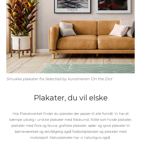
Smukke plakater fra Selected by kunstneren 'On the Dot'
Plakater, du vil elske
Hos Plakatwerket finder du plakater der passer til alle formål. Vi har et
kæmpe udvalg i unikke plakater med fotokunst, flotte sort-hvide plakater,
plakater med flora og fauna, grafiske plakater, søde- og sjove plakater til
børneværelset og selvfølgelig også fodboldplakater og plakater med
motorsport. Naturplakater har vi naturligvis også.