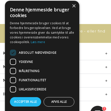
×
Denne hjemmeside bruger
cookies
Denne hjemmeside bruger cookies til at
forbedre brugeroplevelsen. Ved at bruge
Har du spørgsmål, så kontakt os bare - eller find
vores hjemmeside giver du samtykke til alle
svaret her:
cookies i overensstemmelse med vores
cookiepolitik.
Læs mere
ABSOLUT NØDVENDIGE
KONTAKT
YDEEVNE
NYHEDSBREV
MÅLRETNING
FUNKTIONALITET
NYTTIGE LINKS
UKLASSIFICEREDE
INSPIRATION
ACCEPTER ALLE
AFVIS ALLE
1