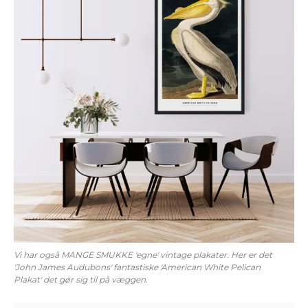
Vi har også MANGE SMUKKE 'egne' vintage plakater. Her er det
'John James Audubons' fantastiske 'American White Pelican
Plakat' det gør sig til på væggen.