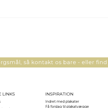
gsmål, så kontakt os bare - eller find
 LINKS
INSPIRATION
s
Indret med plakater
Få forslag til plakatvægge