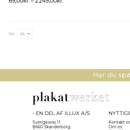
89,00
kr.
–
2.249,00
kr.
Vis:
Har du spør
- EN DEL AF ILLUX A/S
NYTTIGE
Sverigesvej 11
Kontakt o
8660 Skanderborg
Om os