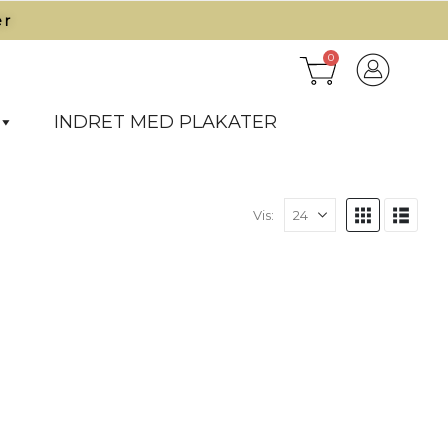
r​
0
INDRET MED PLAKATER
Vis: