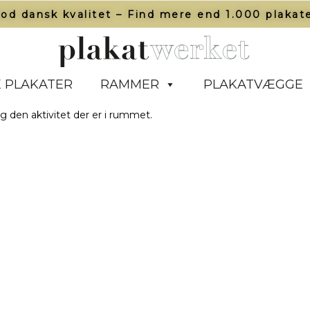
od dansk kvalitet – Find mere end 1.000 plakate
 PLAKATER
RAMMER
PLAKATVÆGGE
og den aktivitet der er i rummet.