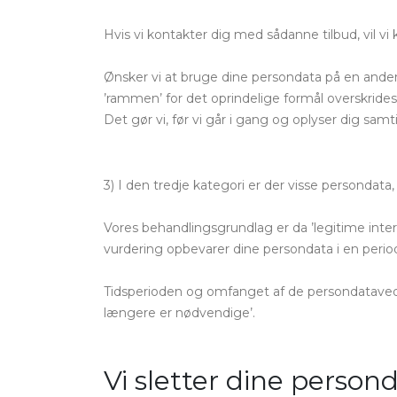
Hvis vi kontakter dig med sådanne tilbud, vil vi
Ønsker vi at bruge dine persondata på en anden
’rammen’ for det oprindelige formål overskrides
Det gør vi, før vi går i gang og oplyser dig sam
3) I den tredje kategori er der visse persondata
Vores behandlingsgrundlag er da ’legitime inter
vurdering opbevarer dine persondata i en perio
Tidsperioden og omfanget af de persondataved den
længere er nødvendige’.
Vi sletter dine person