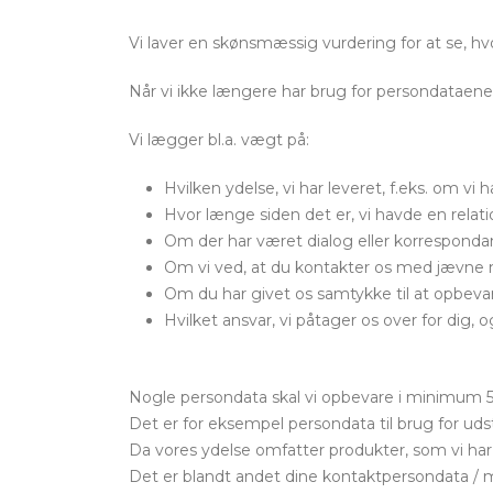
Vi laver en skønsmæssig vurdering for at se, hv
Når vi ikke længere har brug for persondataene i
Vi lægger bl.a. vægt på:
Hvilken ydelse, vi har leveret, f.eks. om vi
Hvor længe siden det er, vi havde en relat
Om der har været dialog eller korresponda
Om vi ved, at du kontakter os med jævne mel
Om du har givet os samtykke til at opbeva
Hvilket ansvar, vi påtager os over for dig, og 
Nogle persondata skal vi opbevare i minimum 5 å
Det er for eksempel persondata til brug for u
Da vores ydelse omfatter produkter, som vi har
Det er blandt andet dine kontaktpersondata / 