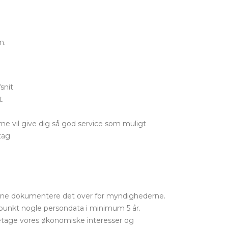
m.
snit
t.
rne vil give dig så god service som muligt
tag
 kunne dokumentere det over for myndighederne.
spunkt nogle persondata i minimum 5 år.
retage vores økonomiske interesser og