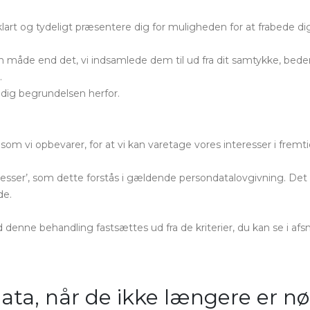
 klart og tydeligt præsentere dig for muligheden for at frabede d
 måde end det, vi indsamlede dem til ud fra dit samtykke, beder 
.
tidig begrundelsen herfor.
, som vi opbevarer, for at vi kan varetage vores interesser i frem
esser’, som dette forstås i gældende persondatalovgivning. Det b
de.
ne behandling fastsættes ud fra de kriterier, du kan se i afsnitt
data, når de ikke længere er 