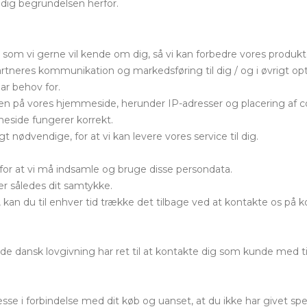
tidig begrundelsen herfor.
, som vi gerne vil kende om dig, så vi kan forbedre vores produk
rtneres kommunikation og markedsføring til dig / og i øvrigt optim
ar behov for.
n på vores hjemmeside, herunder IP-adresser og placering af c
eside fungerer korrekt.
t nødvendige, for at vi kan levere vores service til dig.
 for at vi må indsamle og bruge disse persondata.
r således dit samtykke.
et, kan du til enhver tid trække det tilbage ved at kontakte os på
de dansk lovgivning har ret til at kontakte dig som kunde med 
se i forbindelse med dit køb og uanset, at du ikke har givet spec