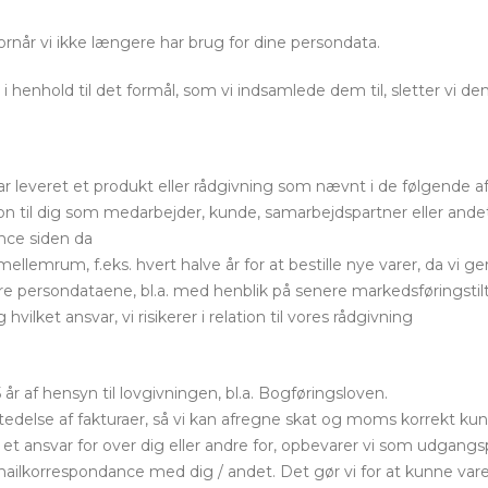
ornår vi ikke længere har brug for dine persondata.
 henhold til det formål, som vi indsamlede dem til, sletter vi de
 har leveret et produkt eller rådgivning som nævnt i de følgende af
ion til dig som medarbejder, kunde, samarbejdspartner eller ande
nce siden da
lemrum, f.eks. hvert halve år for at bestille nye varer, da vi ge
re persondataene, bl.a. med henblik på senere markedsføringstil
hvilket ansvar, vi risikerer i relation til vores rådgivning
r af hensyn til lovgivningen, bl.a. Bogføringsloven.
dstedelse af fakturaer, så vi kan afregne skat og moms korrekt
 et ansvar for over dig eller andre for, opbevarer vi som udgang
mailkorrespondance med dig / andet. Det gør vi for at kunne va