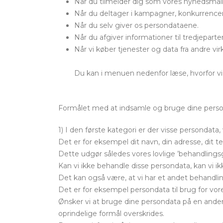
Når du tilmelder dig som vores nyhedsmail
Når du deltager i kampagner, konkurrencer
Når du selv giver os persondataene.
Når du afgiver informationer til tredjepart
Når vi køber tjenester og data fra andre v
Du kan i menuen nedenfor læse, hvorfor vi 
Formålet med at indsamle og bruge dine person
1) I den første kategori er der visse persondata, 
Det er for eksempel dit navn, din adresse, dit 
Dette udgør således vores lovlige ’behandlings
Kan vi ikke behandle disse persondata, kan vi ikk
Det kan også være, at vi har et andet behandlin
Det er for eksempel persondata til brug for vo
Ønsker vi at bruge dine persondata på en anden
oprindelige formål overskrides.