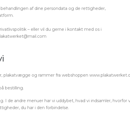
for behandlingen af dine persondata og de rettigheder,
atform.
atlivspolitik – eller vil du gerne i kontakt med os i
lakatwerket@mail.com
vi
er, plakatvægge og rammer fra webshoppen www.plakatwerket.d
 bestilling.
g. I de andre menuer har vi uddybet, hvad vi indsamler, hvorfor vi
tigheder, du har i den forbindelse.