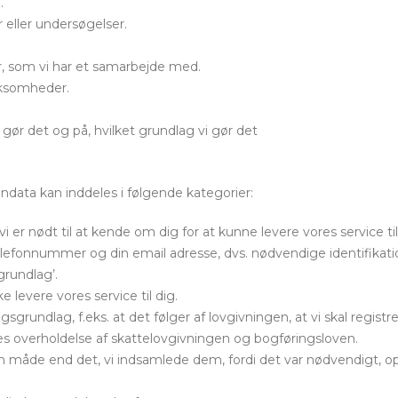
.
 eller undersøgelser.
er, som vi har et samarbejde med.
irksomheder.
gør det og på, hvilket grundlag vi gør det
data kan inddeles i følgende kategorier:
vi er nødt til at kende om dig for at kunne levere vores service til
telefonnummer og din email adresse, dvs. nødvendige identifikat
grundlag’.
e levere vores service til dig.
gsgrundlag, f.eks. at det følger af lovgivningen, at vi skal regi
res overholdelse af skattelovgivningen og bogføringsloven.
 måde end det, vi indsamlede dem, fordi det var nødvendigt, opl