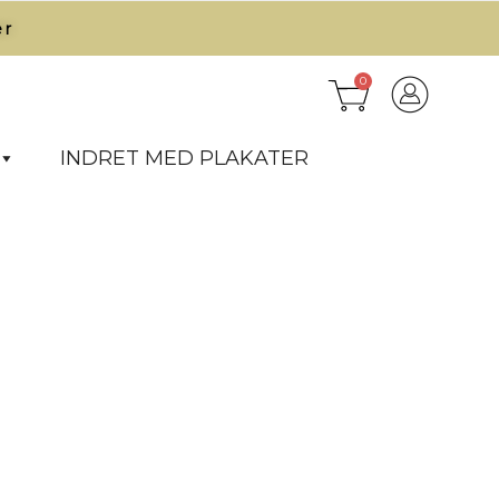
r​
0
INDRET MED PLAKATER