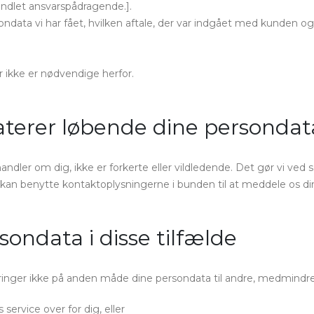
handlet ansvarspådragende.].
ndata vi har fået, hvilken aftale, der var indgået med kunden og hv
r ikke er nødvendige herfor.
daterer løbende dine persondat
handler om dig, ikke er forkerte eller vildledende. Det gør vi ve
an benytte kontaktoplysningerne i bunden til at meddele os di
sondata i disse tilfælde
rebringer ikke på anden måde dine persondata til andre, medmindre
service over for dig, eller