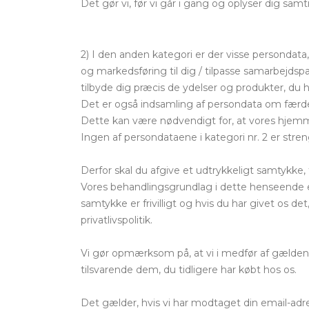
Det gør vi, før vi går i gang og oplyser dig sam
2) I den anden kategori er der visse persondata
og markedsføring til dig / tilpasse samarbejdspa
tilbyde dig præcis de ydelser og produkter, du h
Det er også indsamling af persondata om færde
Dette kan være nødvendigt for, at vores hjemm
Ingen af persondataene i kategori nr. 2 er streng
Derfor skal du afgive et udtrykkeligt samtykke,
Vores behandlingsgrundlag i dette henseende e
samtykke er frivilligt og hvis du har givet os d
privatlivspolitik.
Vi gør opmærksom på, at vi i medfør af gælden
tilsvarende dem, du tidligere har købt hos os.
Det gælder, hvis vi har modtaget din email-adres