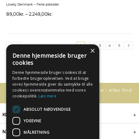
Lovely Denmark – Ferie plakater
89,00
kr.
–
2.249,00
kr.
1
2
3
4
5
×
Denne hjemmeside bruger
cookies
Denne hjemmeside bruger cookies til at
forbedre brugeroplevelsen. Ved at bruge
vores hjemmeside giver du samtykke til alle
Har du spørgsmål, så kontakt os bare - eller find
cookies i overensstemmelse med vores
svaret her:
cookiepolitik.
Læs mere
ABSOLUT NØDVENDIGE
KONTAKT
YDEEVNE
NYHEDSBREV
MÅLRETNING