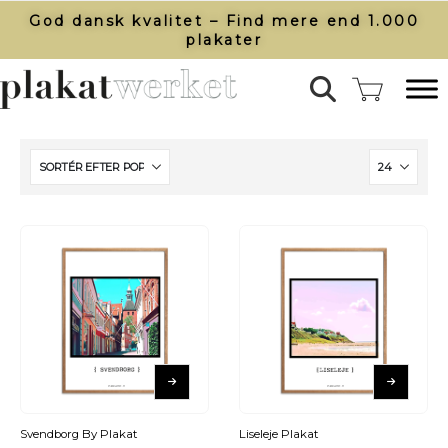
God dansk kvalitet – Find mere end 1.000
plakater​
Svendborg By Plakat
Liseleje Plakat