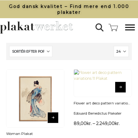
God dansk kvalitet – Find mere end 1.000
plakater​
Flower art deco pattern variations 11 Plakat
Edouard Benedictus Plakater
89,00
kr.
–
2.249,00
kr.
Woman Plakat