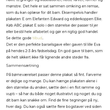
mønstre. Det hele er sat sammen omkring en remse,
som du kan oplæse for dit barn. Eksempelvis handler
plakaten E om Elefanten Edward og edderkoppen Ellie.
Køb ABC plakat E solo i den størrelse der passer til jer
eller bestil hele alfabetet og gør en rigtig god handel.
Se dette gode
tilbud
..
Det er den perfekte barselsgave eller gaven til lille Eva
på hendes 2-3 års fødselsdag. En god gave til børn, som
de helt sikkert ikke får lignende andre steder fra.
Sammensætning
På børneværelset passer denne plakat så fint. Farverne
er dejlige og mange. Du kan hænge plakaten alene i
den størrelse du ønsker, sætte den i en flot ramme og
vupti – så har du både noget illustrativt og noget du og
dit barn kan snakke om. Find de fine tegninger på ny,
hver dag. Du kan også sætte flere bogstaver ved siden