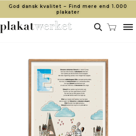
God dansk kvalitet – Find mere end 1.000
plakater​