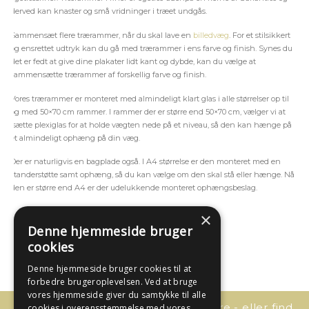
derved kan knaster og små vridninger i træet undgås.
Sammensæt flere trærammer, når du skal lave en
billedvæg
. For et stilsikkert
og ensrettet udtryk kan du gå med trærammer i ens farve og finish. Synes du
det er fedt at give dine plakater lidt kant og dybde, kan du vælge at
sammensætte trærammer af forskellig farve og finish.
Vores trærammer er monteret med almindeligt klart glas i alle størrelser op til
og med 50×70 cm rammer. I rammer der er større end 50×70 cm, vælger vi at
isætte plexiglas for at holde vægten nede på et niveau, så den kan hænge på
et almindeligt ophæng på din væg.
Der er naturligvis en bagplade også. I A4 størrelse er den monteret med en
standerstøtte samt ophæng, så du kan vælge om den skal stå eller hænge. Når
den er større end A4 er der udelukkende monteret ophængsbeslag.
×
Denne hjemmeside bruger
cookies
Denne hjemmeside bruger cookies til at
forbedre brugeroplevelsen. Ved at bruge
vores hjemmeside giver du samtykke til alle
Har du spørgsmål, så kontakt os bare - eller find
cookies i overensstemmelse med vores