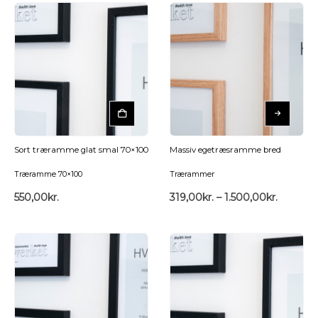
Sort træramme glat smal 70×100
Massiv egetræsramme bred
Træramme 70×100
Trærammer
550,00
kr.
319,00
kr.
–
1.500,00
kr.