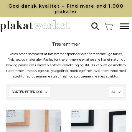
God dansk kvalitet – Find mere end 1.000
plakater​
Trærammer
Vores brede sortiment af trærammer spænder over flere forskellige farver,
finishes, og materialer. Fælles for trærammerne er, at de alle har et naturligt
look og passer ind i næsten enhver indretning og stil. Du kan vælge imellem
trærammer i massiv egetræ, lys egefinér, mørk egefinér, hvid træramme med
struktur, sort træramme i glat finish og sort træramme med struktur.