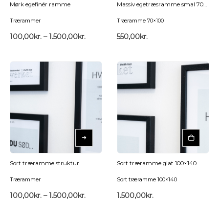
Mørk egefinér ramme
Massiv egetræsramme smal 70×100
Trærammer
Træramme 70×100
100,00
kr.
–
1.500,00
kr.
550,00
kr.
Sort træramme struktur
Sort træramme glat 100×140
Trærammer
Sort træramme 100×140
100,00
kr.
–
1.500,00
kr.
1.500,00
kr.