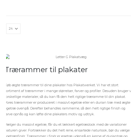
Trærammer til plakater
Køb ægte trærammer til dine plakater hos Plakatwerket. Vi har et stort
sortiment af trærammer i mange størrelser, farver og profiler. Desuden bruger vi
forskellige materialer, så du kan få den helt rigtige træramme til din plakat.
Vores trærammer er produceret i massivt egetræ eller en durian træ med ægte
egetræ ovenpå. Derefter behandles rammerne, så den helt rigtige finish og
farve opnås og kan løfte dine plakaters motiv og udtryk.
Vælger du massivt egetræ, får du et lækkert egetræslook med de variationer
naturen giver. Fortrækker du det helt rene, ensartede naturlook, bør du vælge
egetræsfinér. Trærammer i finér er egetræ udenpå en kerne af duriantræ og