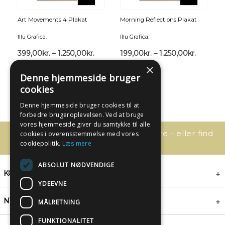
Art Movements 4 Plakat
Morning Reflections Plakat
Illu Grafica.
Illu Grafica.
G
399,00
kr.
–
1.250,00
kr.
199,00
kr.
–
1.250,00
kr.
×
Denne hjemmeside bruger
cookies
Denne hjemmeside bruger cookies til at
forbedre brugeroplevelsen. Ved at bruge
vores hjemmeside giver du samtykke til alle
Har du spørgsmål, så kontakt os bare - eller find
cookies i overensstemmelse med vores
svaret her:
cookiepolitik.
Læs mere
ABSOLUT NØDVENDIGE
KONTAKT
YDEEVNE
NYHEDSBREV
MÅLRETNING
FUNKTIONALITET