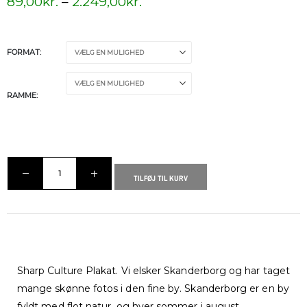
89,00
kr.
–
2.249,00
kr.
FORMAT
RAMME
TILFØJ TIL KURV
Sharp Culture Plakat. Vi elsker Skanderborg og har taget
mange skønne fotos i den fine by. Skanderborg er en by
fyldt med flot natur, og hver sommer i august