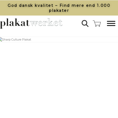
God dansk kvalitet – Find mere end 1.000
plakater​