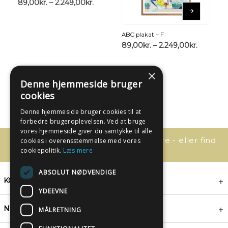
89,00
kr.
–
2.249,00
kr.
ABC plakat – F
89,00
kr.
–
2.249,00
kr.
×
Denne hjemmeside bruger
cookies
Denne hjemmeside bruger cookies til at
forbedre brugeroplevelsen. Ved at bruge
vores hjemmeside giver du samtykke til alle
Har du spørgsmål, så kontakt os bare - eller find
cookies i overensstemmelse med vores
svaret her:
cookiepolitik.
Læs mere
ABSOLUT NØDVENDIGE
KONTAKT
YDEEVNE
NYHEDSBREV
MÅLRETNING