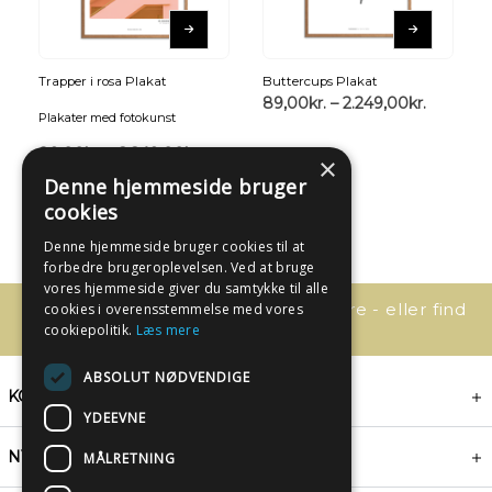
Trapper i rosa Plakat
Buttercups Plakat
89,00
kr.
–
2.249,00
kr.
Plakater med fotokunst
89,00
kr.
–
2.249,00
kr.
×
Denne hjemmeside bruger
cookies
Denne hjemmeside bruger cookies til at
forbedre brugeroplevelsen. Ved at bruge
vores hjemmeside giver du samtykke til alle
Har du spørgsmål, så kontakt os bare - eller find
cookies i overensstemmelse med vores
svaret her:
cookiepolitik.
Læs mere
ABSOLUT NØDVENDIGE
KONTAKT
YDEEVNE
NYHEDSBREV
MÅLRETNING