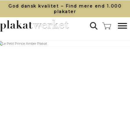
God dansk kvalitet – Find mere end 1.000
plakater​