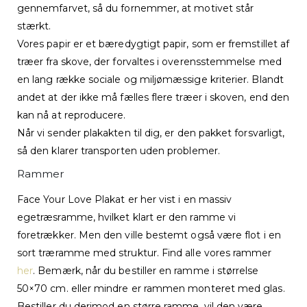
gennemfarvet, så du fornemmer, at motivet står
stærkt.
Vores papir er et bæredygtigt papir, som er fremstillet af
træer fra skove, der forvaltes i overensstemmelse med
en lang række sociale og miljømæssige kriterier. Blandt
andet at der ikke må fælles flere træer i skoven, end den
kan nå at reproducere.
Når vi sender plakakten til dig, er den pakket forsvarligt,
så den klarer transporten uden problemer.
Rammer
Face Your Love Plakat er her vist i en massiv
egetræsramme, hvilket klart er den ramme vi
foretrækker. Men den ville bestemt også være flot i en
sort træramme med struktur. Find alle vores rammer
her
. Bemærk, når du bestiller en ramme i størrelse
50×70 cm. eller mindre er rammen monteret med glas.
Bestiller du derimod en større ramme, vil den være