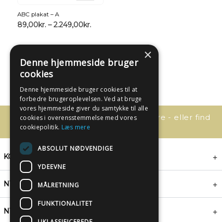
ABC plakat – A
89,00
kr.
–
2.249,00
kr.
×
Denne hjemmeside bruger
cookies
Denne hjemmeside bruger cookies til at
forbedre brugeroplevelsen. Ved at bruge
vores hjemmeside giver du samtykke til alle
Har du spørgsmål, så kontakt os bare - eller find
cookies i overensstemmelse med vores
svaret her:
cookiepolitik.
Læs mere
ABSOLUT NØDVENDIGE
KONTAKT
YDEEVNE
NYHEDSBREV
MÅLRETNING
FUNKTIONALITET
NYTTIGE LINKS
UKLASSIFICEREDE