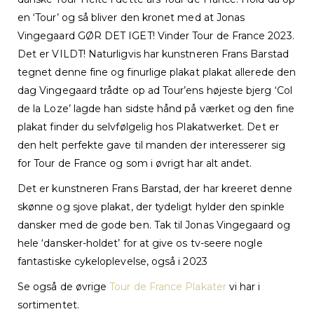
en ‘Tour’ og så bliver den kronet med at Jonas
Vingegaard GØR DET IGET! Vinder Tour de France 2023.
Det er VILDT! Naturligvis har kunstneren Frans Barstad
tegnet denne fine og finurlige plakat plakat allerede den
dag Vingegaard trådte op ad Tour’ens højeste bjerg ‘Col
de la Loze’ lagde han sidste hånd på værket og den fine
plakat finder du selvfølgelig hos Plakatwerket. Det er
den helt perfekte gave til manden der interesserer sig
for Tour de France og som i øvrigt har alt andet.
Det er kunstneren Frans Barstad, der har kreeret denne
skønne og sjove plakat, der tydeligt hylder den spinkle
dansker med de gode ben. Tak til Jonas Vingegaard og
hele ‘dansker-holdet’ for at give os tv-seere nogle
fantastiske cykeloplevelse, også i 2023
Se også de øvrige
Tour de France Plakater
vi har i
sortimentet.