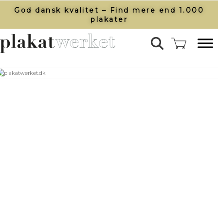
God dansk kvalitet – Find mere end 1.000
plakater​