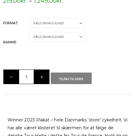
219,00
kr.
–
1.249,00
kr.
FORMAT
RAMME
TILFØJ TIL KURV
Winner 2023 Plakat – hele Danmarks ‘store’ cykelhelt. Vi
har alle været klisteret til skærmen for at følge de
danske Tour-Helte i dette års Tour de France. Hold da op