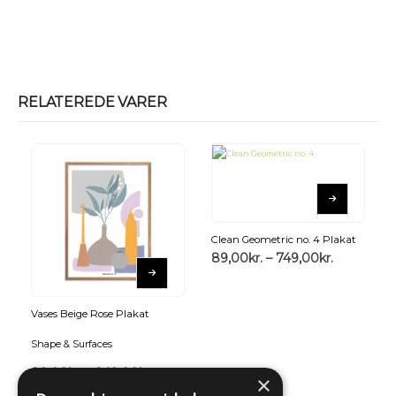
RELATEREDE VARER
Clean Geometric no. 4 Plakat
89,00
kr.
–
749,00
kr.
Vases Beige Rose Plakat
Shape & Surfaces
89,00
kr.
–
249,00
kr.
×