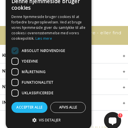
Denne hjemmeside bruger
cookies
Denne hjemmeside bruger cookies til at
forbedre brugeroplevelsen. Ved at bruge
vores hjemmeside giver du samtykke til alle
Har du spørgsmål, så kontakt os bare - eller find
cookies i overensstemmelse med vores
svaret her:
cookiepolitik.
Læs mere
ABSOLUT NØDVENDIGE
KONTAKT
YDEEVNE
NYHEDSBREV
MÅLRETNING
FUNKTIONALITET
NYTTIGE LINKS
UKLASSIFICEREDE
INSPIRATION
ACCEPTER ALLE
AFVIS ALLE
1
VIS DETALJER