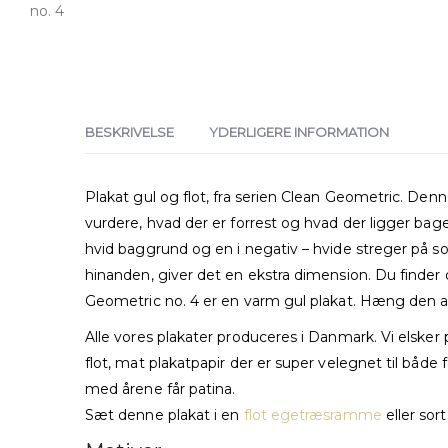
BESKRIVELSE
YDERLIGERE INFORMATION
Plakat gul og flot, fra serien Clean Geometric. De
vurdere, hvad der er forrest og hvad der ligger bager
hvid baggrund og en i negativ – hvide streger på s
hinanden, giver det en ekstra dimension. Du finder d
Geometric no. 4 er en varm gul plakat. Hæng den 
Alle vores plakater produceres i Danmark. Vi elsker p
flot, mat plakatpapir der er super velegnet til både 
med årene får patina.
Sæt denne plakat i en
flot egetræsramme
eller sor