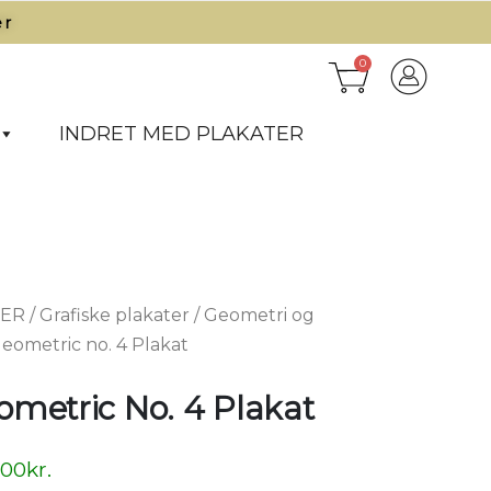
r​
0
INDRET MED PLAKATER
TER
/
Grafiske plakater
/
Geometri og
Geometric no. 4 Plakat
ometric No. 4 Plakat
,00
kr.