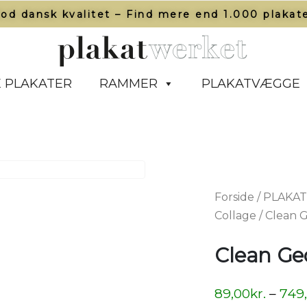
od dansk kvalitet – Find mere end 1.000 plakate
 PLAKATER
RAMMER
PLAKATVÆGGE
Forside
/
PLAKA
Collage
/ Clean 
Clean Ge
89,00
kr.
–
749