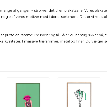
ig mange af gangen – så bliver det til en plakatserie. Vores pl
nogle af vores motiver med i deres sortiment. Det er vi ret stolt
sk at putte en ramme i “kurven” også. Så er du nemlig sikker på
valiteter. I massive trærammer, metal og finér. Du vælger selv. 