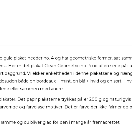
nne gule plakat hedder no. 4 og har geometriske former, sat s
st. Her er det plakat Clean Geometric no. 4 ud af en serie på i al
ort baggrund. Vi elsker enkeltheden i denne plakatserie og hæng
esuden både en bordeaux + mint, en blå + hvid og en sort + hvid.
alene eller sammen med andre.
lakater. Det papir plakaterne trykkes på er 200 g og naturligvis m
farverrige og farveløse motiver. Det er farve der ikke falmer og pa
t ramme og du bliver glad for den i mange år fremadrettet.