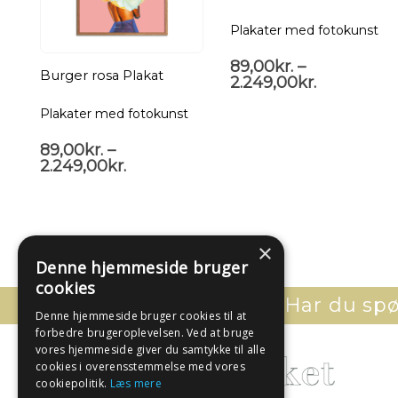
Plakater med fotokunst
89,00
kr.
–
Burger rosa Plakat
2.249,00
kr.
Plakater med fotokunst
89,00
kr.
–
2.249,00
kr.
×
Denne hjemmeside bruger
cookies
Har du spør
Denne hjemmeside bruger cookies til at
forbedre brugeroplevelsen. Ved at bruge
vores hjemmeside giver du samtykke til alle
cookies i overensstemmelse med vores
cookiepolitik.
Læs mere