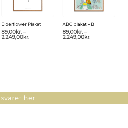
Elderflower Plakat
ABC plakat – B
D
89,00
kr.
–
89,00
kr.
–
2.249,00
kr.
2.249,00
kr.
P
8
2
 svaret her: