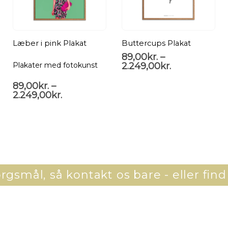
Læber i pink Plakat
Buttercups Plakat
89,00
kr.
–
2.249,00
kr.
Plakater med fotokunst
89,00
kr.
–
2.249,00
kr.
gsmål, så kontakt os bare - eller find