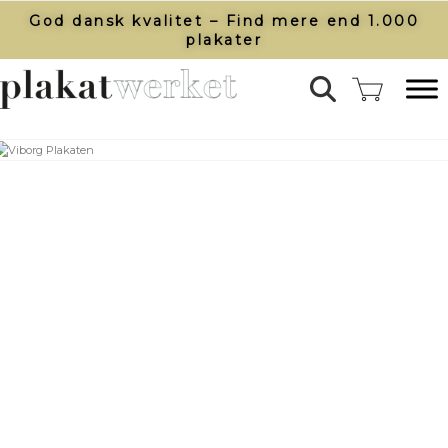
God dansk kvalitet – Find mere end 1.000
plakater​