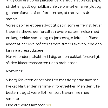
Vi trykker alle vores plakater på kraftigt mat plakat papir,
så det er godt og holdbart. Selve printet er farvefyldt og
gennemfarvet, så du fornemmer, at motivet står
stærkt.
Vores papir er et bæredygtigt papir, som er fremstillet af
træer fra skove, der forvaltes i overensstemmelse med
en lang række sociale og miljømæssige kriterier. Blandt
andet at der ikke må fælles flere træer i skoven, end den
kan nå at reproducere.
Når vi sender plakakten til dig, er den pakket forsvarligt,
så den klarer transporten uden problemer.
Rammer
Viborg Plakaten er her vist i en massiv egetræsramme,
hvilket klart er den ramme vi foretrækker. Men den ville
bestemt også være flot i en sort træramme med
struktur.
Find alle vores rammer
her
.