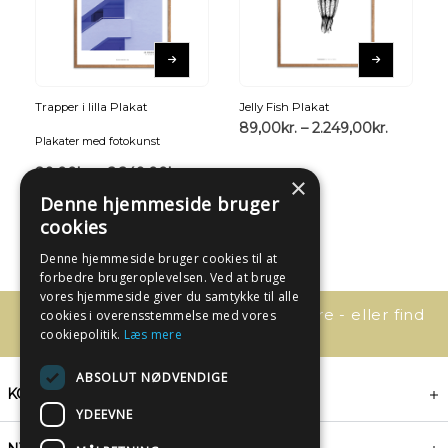
Trapper i lilla Plakat
Jelly Fish Plakat
89,00
kr.
–
2.249,00
kr.
Plakater med fotokunst
89,00
kr.
–
2.249,00
kr.
×
Denne hjemmeside bruger
cookies
Denne hjemmeside bruger cookies til at
forbedre brugeroplevelsen. Ved at bruge
vores hjemmeside giver du samtykke til alle
Har du spørgsmål, så kontakt os bare - eller find
cookies i overensstemmelse med vores
svaret her:
cookiepolitik.
Læs mere
ABSOLUT NØDVENDIGE
KONTAKT
YDEEVNE