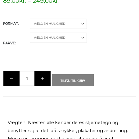
89,00
kr.
–
249,00
kr.
FORMAT
FARVE
TILFØJ TIL KURV
Vægten. Næsten alle kender deres stjernetegn og
benytter sig af det, på smykker, plakater og andre ting.
Men næsten ingen er klar over, at der også er et