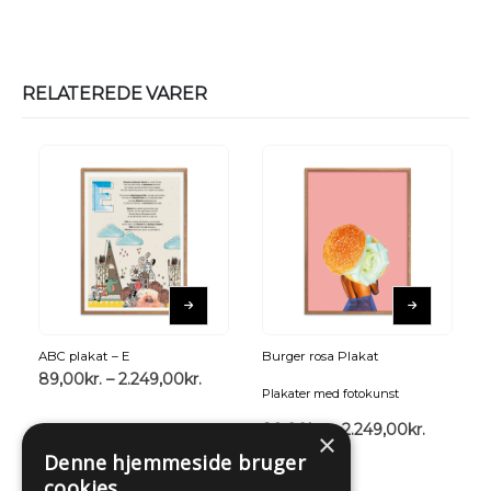
RELATEREDE VARER
ABC plakat – E
Burger rosa Plakat
89,00
kr.
–
2.249,00
kr.
Plakater med fotokunst
89,00
kr.
–
2.249,00
kr.
×
Denne hjemmeside bruger
cookies