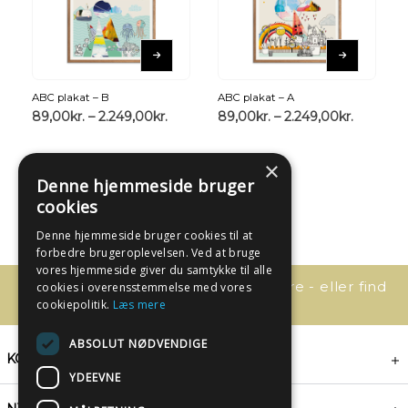
ABC plakat – B
ABC plakat – A
89,00
kr.
–
2.249,00
kr.
89,00
kr.
–
2.249,00
kr.
×
Denne hjemmeside bruger
cookies
Denne hjemmeside bruger cookies til at
forbedre brugeroplevelsen. Ved at bruge
vores hjemmeside giver du samtykke til alle
Har du spørgsmål, så kontakt os bare - eller find
cookies i overensstemmelse med vores
svaret her:
cookiepolitik.
Læs mere
ABSOLUT NØDVENDIGE
KONTAKT
YDEEVNE