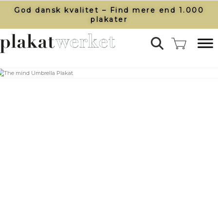
God dansk kvalitet – Find mere end 1.000
plakater​