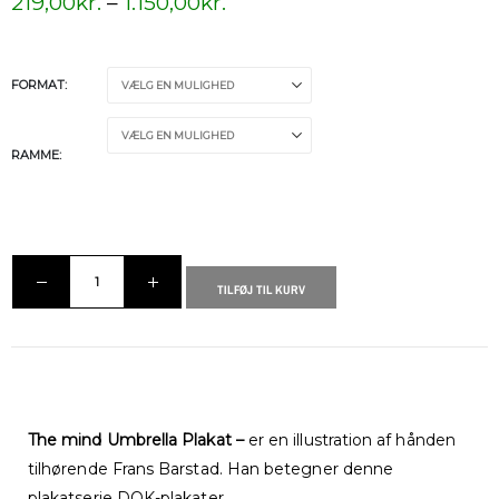
219,00
kr.
–
1.150,00
kr.
FORMAT
RAMME
TILFØJ TIL KURV
The mind Umbrella Plakat –
er en illustration af hånden
tilhørende Frans Barstad. Han betegner denne
plakatserie DOK-plakater.