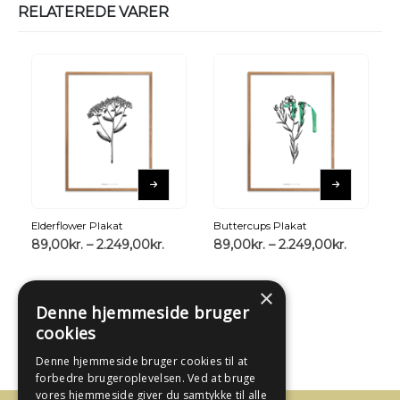
RELATEREDE VARER
Elderflower Plakat
Buttercups Plakat
89,00
kr.
–
2.249,00
kr.
89,00
kr.
–
2.249,00
kr.
×
Denne hjemmeside bruger
cookies
Denne hjemmeside bruger cookies til at
forbedre brugeroplevelsen. Ved at bruge
vores hjemmeside giver du samtykke til alle