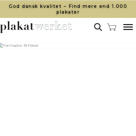
God dansk kvalitet – Find mere end 1.000
plakater​