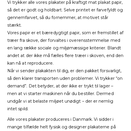
Vi trykker alle vores plakater på kraftigt mat plakat papir,
så det er godt og holdbart. Selve printet er farvefyldt og
gennemfarvet, så du fornemmer, at motivet står
stærkt.
Vores papir er et bæredygtigt papir, som er fremstillet af
træer fra skove, der forvaltes i overensstemmelse med
en lang række sociale og miljømæssige kriterier. Blandt
andet at der ikke må fælles flere træer i skoven, end den
kan nå at reproducere.
Når vi sender plakakten til dig, er den pakket forsvarligt,
så den klarer transporten uden problemer. Vi trykker “on
demand”. Det betyder, at der ikke er trykt til lager –
men at vi starter maskinen når du bestiller. Dermed
undgår vi at belaste miljøet unødigt – der er nemlig
intet spild.
Alle vores plakater produceres i Danmark. Vi sidder i
mange tilfælde helt fysisk og designer plakaterne på