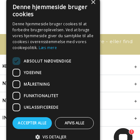
×
Denne hjemmeside bruger
cookies
Denne hjemmeside bruger cookies til at
forbedre brugeroplevelsen. Ved at bruge
vores hjemmeside giver du samtykke til alle
Har du spørgsmål, så kontakt os bare - eller find
cookies i overensstemmelse med vores
svaret her:
cookiepolitik.
Læs mere
ABSOLUT NØDVENDIGE
KONTAKT
YDEEVNE
NYHEDSBREV
MÅLRETNING
FUNKTIONALITET
NYTTIGE LINKS
UKLASSIFICEREDE
INSPIRATION
ACCEPTER ALLE
AFVIS ALLE
1
VIS DETALJER