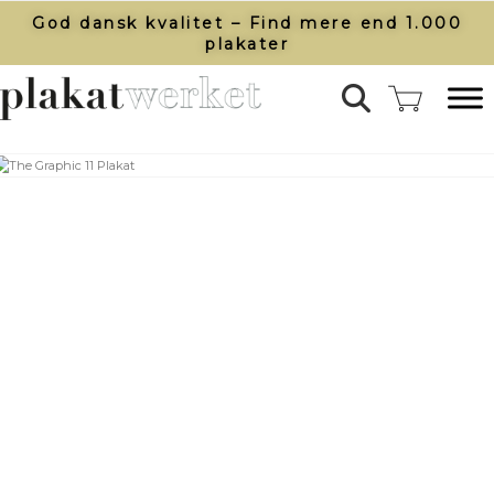
God dansk kvalitet – Find mere end 1.000
plakater​