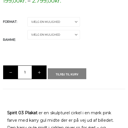
199,00
kr.
–
2.799,00
kr.
FORMAT
RAMME
TILFØJ TIL KURV
Spirit 03 Plakat
er en skulpturel cirkel i en mørk pink
farve med karry gul midte der er på vej ud af billedet.
Den karry gule midt i cirklen giver ro for øjet – og