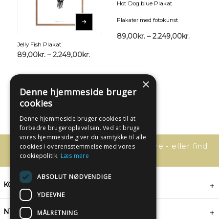
Hot Dog blue Plakat
Plakater med fotokunst
89,00
kr.
–
2.249,00
kr.
Jelly Fish Plakat
89,00
kr.
–
2.249,00
kr.
×
Denne hjemmeside bruger
cookies
Denne hjemmeside bruger cookies til at
forbedre brugeroplevelsen. Ved at bruge
vores hjemmeside giver du samtykke til alle
Har du spørgsmål, så kontakt os bare - eller find
cookies i overensstemmelse med vores
svaret her:
cookiepolitik.
Læs mere
ABSOLUT NØDVENDIGE
KONTAKT
YDEEVNE
NYHEDSBREV
MÅLRETNING