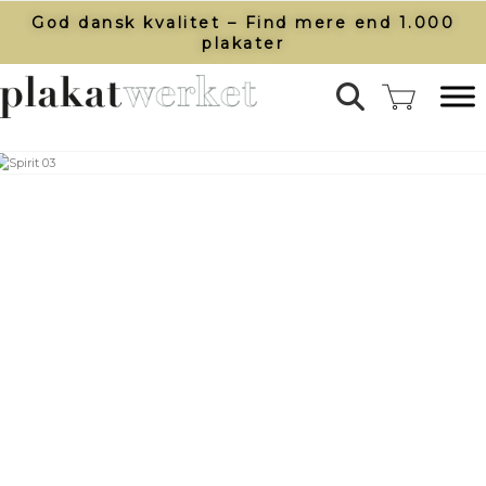
God dansk kvalitet – Find mere end 1.000
plakater​