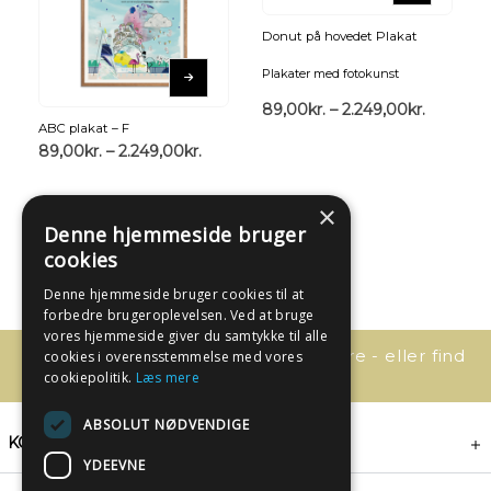
Donut på hovedet Plakat
Plakater med fotokunst
89,00
kr.
–
2.249,00
kr.
ABC plakat – F
89,00
kr.
–
2.249,00
kr.
×
Denne hjemmeside bruger
cookies
Denne hjemmeside bruger cookies til at
forbedre brugeroplevelsen. Ved at bruge
vores hjemmeside giver du samtykke til alle
Har du spørgsmål, så kontakt os bare - eller find
cookies i overensstemmelse med vores
svaret her:
cookiepolitik.
Læs mere
ABSOLUT NØDVENDIGE
KONTAKT
YDEEVNE