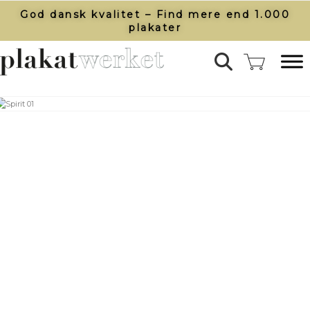
God dansk kvalitet – Find mere end 1.000
plakater​