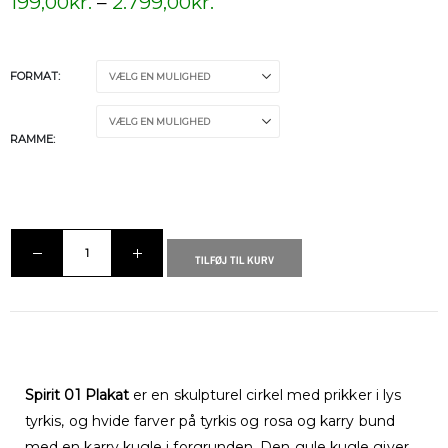
199,00
kr.
–
2.799,00
kr.
FORMAT
RAMME
TILFØJ TIL KURV
Spirit 01 Plakat
er en skulpturel cirkel med prikker i lys
tyrkis, og hvide farver på tyrkis og rosa og karry bund
med en karry kugle i forgrunden. Den gule kugle giver