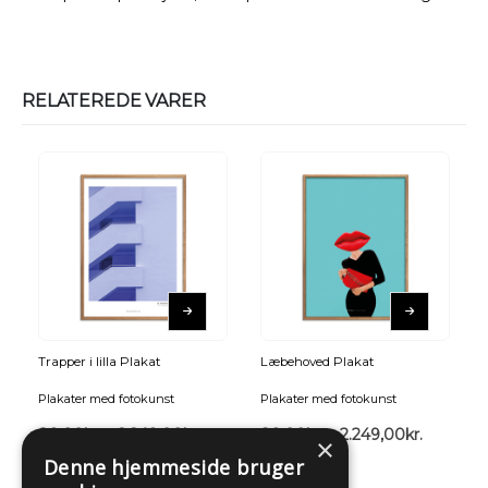
RELATEREDE VARER
Trapper i lilla Plakat
Læbehoved Plakat
Plakater med fotokunst
Plakater med fotokunst
89,00
kr.
–
2.249,00
kr.
89,00
kr.
–
2.249,00
kr.
×
Denne hjemmeside bruger