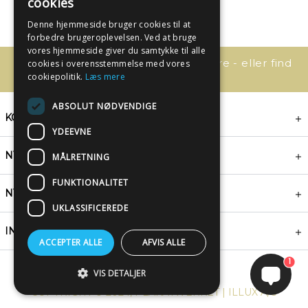
cookies
Denne hjemmeside bruger cookies til at
forbedre brugeroplevelsen. Ved at bruge
vores hjemmeside giver du samtykke til alle
Har du spørgsmål, så kontakt os bare - eller find
cookies i overensstemmelse med vores
svaret her:
cookiepolitik.
Læs mere
ABSOLUT NØDVENDIGE
KONTAKT
YDEEVNE
NYHEDSBREV
MÅLRETNING
FUNKTIONALITET
NYTTIGE LINKS
UKLASSIFICEREDE
INSPIRATION
ACCEPTER ALLE
AFVIS ALLE
1
VIS DETALJER
COPYRIGHT © 2024, PLAKATWERKET | ILLUX A/S