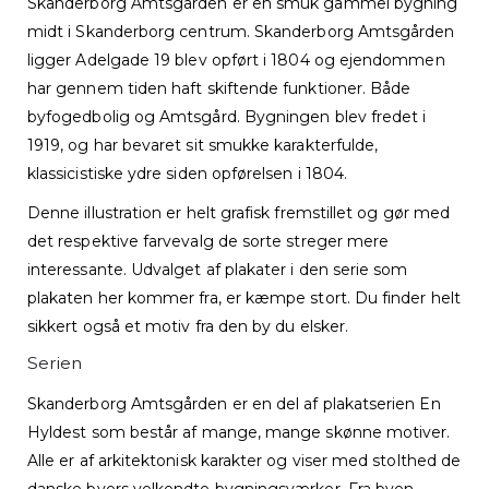
Skanderborg Amtsgården er en smuk gammel bygning
midt i Skanderborg centrum. Skanderborg Amtsgården
ligger Adelgade 19 blev opført i 1804 og ejendommen
har gennem tiden haft skiftende funktioner. Både
byfogedbolig og Amtsgård. Bygningen blev fredet i
1919, og har bevaret sit smukke karakterfulde,
klassicistiske ydre siden opførelsen i 1804.
Denne illustration er helt grafisk fremstillet og gør med
det respektive farvevalg de sorte streger mere
interessante. Udvalget af plakater i den serie som
plakaten her kommer fra, er kæmpe stort. Du finder helt
sikkert også et motiv fra den by du elsker.
Serien
Skanderborg Amtsgården er en del af plakatserien En
Hyldest som består af mange, mange skønne motiver.
Alle er af arkitektonisk karakter og viser med stolthed de
danske byers velkendte bygningsværker. Fra byen