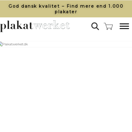
God dansk kvalitet – Find mere end 1.000
plakater​