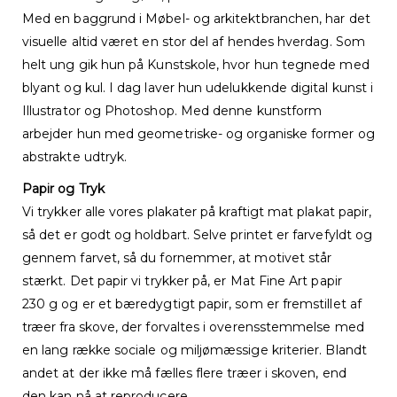
Med en baggrund i Møbel- og arkitektbranchen, har det
visuelle altid været en stor del af hendes hverdag. Som
helt ung gik hun på Kunstskole, hvor hun tegnede med
blyant og kul. I dag laver hun udelukkende digital kunst i
Illustrator og Photoshop. Med denne kunstform
arbejder hun med geometriske- og organiske former og
abstrakte udtryk.
Papir og Tryk
Vi trykker alle vores plakater på kraftigt mat plakat papir,
så det er godt og holdbart. Selve printet er farvefyldt og
gennem farvet, så du fornemmer, at motivet står
stærkt. Det papir vi trykker på, er Mat Fine Art papir
230 g og er et bæredygtigt papir, som er fremstillet af
træer fra skove, der forvaltes i overensstemmelse med
en lang række sociale og miljømæssige kriterier. Blandt
andet at der ikke må fælles flere træer i skoven, end
den kan nå at reproducere.