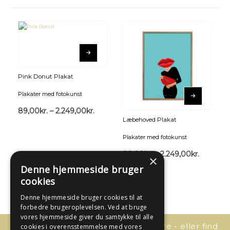
Pink Donut Plakat
Plakater med fotokunst
89,00
kr.
–
2.249,00
kr.
Læbehoved Plakat
Plakater med fotokunst
89,00
kr.
–
2.249,00
kr.
×
Denne hjemmeside bruger
cookies
Denne hjemmeside bruger cookies til at
forbedre brugeroplevelsen. Ved at bruge
vores hjemmeside giver du samtykke til alle
Har du spørgsmål, så kontakt os bare - eller find
cookies i overensstemmelse med vores