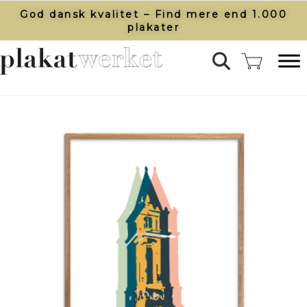
God dansk kvalitet – Find mere end 1.000
plakater​