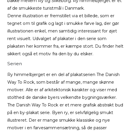
bakke mellem Ry og Silkeborg. Ry himmelbjerget er et
af de smukkeste turistmål i Danmark.
Denne illustration er fremstillet via et billede, som er
tegnet om til grafik og lagt i smukke farve lag, der gør
illustrationen enkel, men samtidig interessant for øjet
rent visuelt. Udvalget af plakater i den serie som
plakaten her kommer fra, er kæmpe stort. Du finder helt
sikkert også et motiv fra den by du elsker.
Serien
Ry himmelbjerget er en del af plakatserien The Danish
Way To Rock, som består af mange, mange skønne
motiver. Alle er af arkitektonisk karakter og viser med
stolthed de danske byers velkendte bygningsværker.
The Danish Way To Rock er et mere grafisk abstrakt bud
på en by-plakat serie. Byen ry, er selvfølgelig smukt
illustreret. Der er mange smukke klassiske og nye
motiver i en farvesammensætning, så de passer