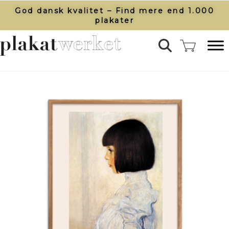
God dansk kvalitet – Find mere end 1.000
plakater​