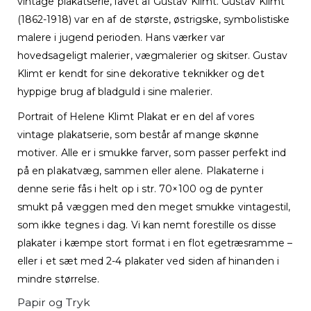
vintage plakatserie, lavet af Gustav Klimt. Gustav Klimt
(1862-1918) var en af ​​de største, østrigske, symbolistiske
malere i jugend perioden. Hans værker var
hovedsageligt malerier, vægmalerier og skitser. Gustav
Klimt er kendt for sine dekorative teknikker og det
hyppige brug af bladguld i sine malerier.
Portrait of Helene Klimt Plakat er en del af vores
vintage plakatserie, som består af mange skønne
motiver. Alle er i smukke farver, som passer perfekt ind
på en plakatvæg, sammen eller alene. Plakaterne i
denne serie fås i helt op i str. 70×100 og de pynter
smukt på væggen med den meget smukke vintagestil,
som ikke tegnes i dag. Vi kan nemt forestille os disse
plakater i kæmpe stort format i en flot egetræsramme –
eller i et sæt med 2-4 plakater ved siden af hinanden i
mindre størrelse.
Papir og Tryk