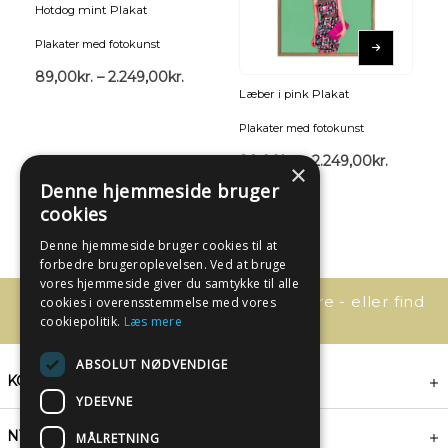
Hotdog mint Plakat
Plakater med fotokunst
89,00
kr.
–
2.249,00
kr.
Læber i pink Plakat
Plakater med fotokunst
89,00
kr.
–
2.249,00
kr.
×
Denne hjemmeside bruger
cookies
Denne hjemmeside bruger cookies til at
forbedre brugeroplevelsen. Ved at bruge
vores hjemmeside giver du samtykke til alle
Har du spørgsmål, så kontakt os bare - eller find
cookies i overensstemmelse med vores
svaret her:
cookiepolitik.
Læs mere
ABSOLUT NØDVENDIGE
KONTAKT
YDEEVNE
NYHEDSBREV
MÅLRETNING