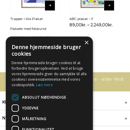
Trapper i lilla Plakat
ABC plakat – F
89,00
kr.
–
2.249,00
kr.
Plakater med fotokunst
89,00
kr.
–
2.249,00
kr.
×
Denne hjemmeside bruger
cookies
Denne hjemmeside bruger cookies til at
forbedre brugeroplevelsen. Ved at bruge
vores hjemmeside giver du samtykke til alle
Har du spørgsmål, så kontakt os bare - eller find
cookies i overensstemmelse med vores
svaret her:
cookiepolitik.
Læs mere
ABSOLUT NØDVENDIGE
KONTAKT
YDEEVNE
NYHEDSBREV
MÅLRETNING
FUNKTIONALITET