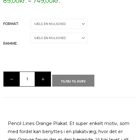
89,00
kr.
–
749,00
kr.
FORMAT
RAMME
TILFØJ TIL KURV
Pencil Lines Orange Plakat. Et super enkelt motiv, som
med fordel kan benyttes i en plakatvæg, hvor det er
den Orange farver der er den bærende. Vi har lavet i alt