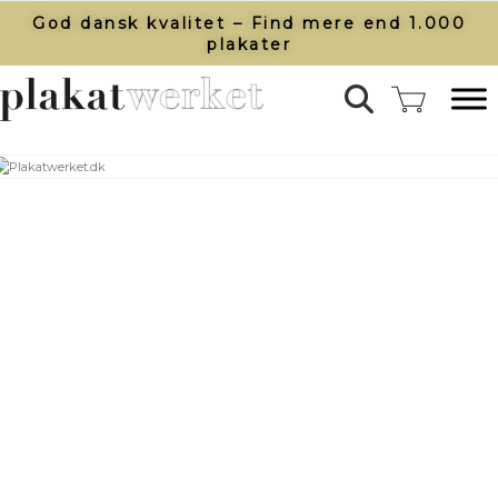
God dansk kvalitet – Find mere end 1.000
plakater​