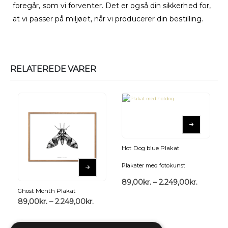
foregår, som vi forventer. Det er også din sikkerhed for,
at vi passer på miljøet, når vi producerer din bestilling.
RELATEREDE VARER
Hot Dog blue Plakat
Plakater med fotokunst
89,00
kr.
–
2.249,00
kr.
Ghost Month Plakat
89,00
kr.
–
2.249,00
kr.