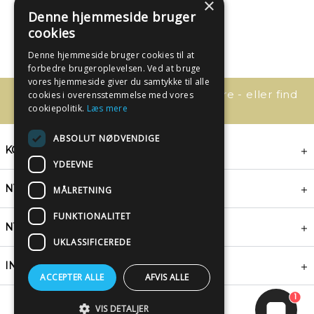
×
Denne hjemmeside bruger
cookies
Denne hjemmeside bruger cookies til at
forbedre brugeroplevelsen. Ved at bruge
vores hjemmeside giver du samtykke til alle
Har du spørgsmål, så kontakt os bare - eller find
cookies i overensstemmelse med vores
svaret her:
cookiepolitik.
Læs mere
ABSOLUT NØDVENDIGE
KONTAKT
YDEEVNE
NYHEDSBREV
MÅLRETNING
FUNKTIONALITET
NYTTIGE LINKS
UKLASSIFICEREDE
INSPIRATION
ACCEPTER ALLE
AFVIS ALLE
1
VIS DETALJER