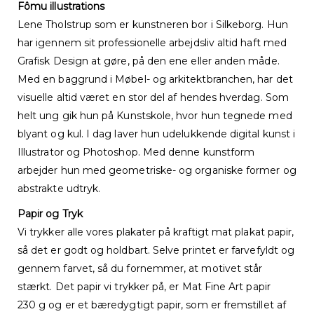
Fômu illustrations
Lene Tholstrup som er kunstneren bor i Silkeborg. Hun
har igennem sit professionelle arbejdsliv altid haft med
Grafisk Design at gøre, på den ene eller anden måde.
Med en baggrund i Møbel- og arkitektbranchen, har det
visuelle altid været en stor del af hendes hverdag. Som
helt ung gik hun på Kunstskole, hvor hun tegnede med
blyant og kul. I dag laver hun udelukkende digital kunst i
Illustrator og Photoshop. Med denne kunstform
arbejder hun med geometriske- og organiske former og
abstrakte udtryk.
Papir og Tryk
Vi trykker alle vores plakater på kraftigt mat plakat papir,
så det er godt og holdbart. Selve printet er farvefyldt og
gennem farvet, så du fornemmer, at motivet står
stærkt. Det papir vi trykker på, er Mat Fine Art papir
230 g og er et bæredygtigt papir, som er fremstillet af