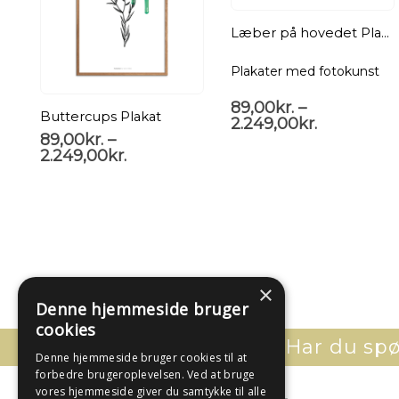
Læber på hovedet Plakat
Plakater med fotokunst
89,00
kr.
–
Buttercups Plakat
2.249,00
kr.
89,00
kr.
–
2.249,00
kr.
×
Denne hjemmeside bruger
cookies
Har du spør
Denne hjemmeside bruger cookies til at
forbedre brugeroplevelsen. Ved at bruge
vores hjemmeside giver du samtykke til alle