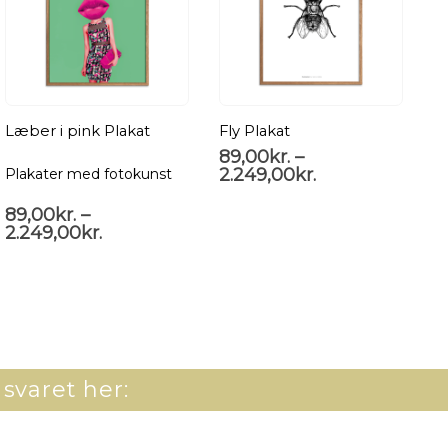
Læber i pink Plakat
Fly Plakat
89,00
kr.
–
2.249,00
kr.
Plakater med fotokunst
P
89,00
kr.
–
8
2.249,00
kr.
2
 svaret her: