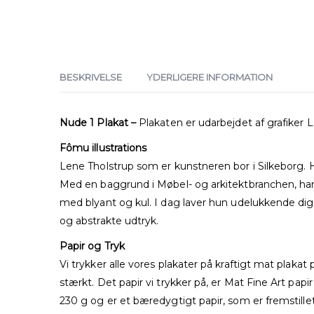
BESKRIVELSE
YDERLIGERE INFORMATION
Nude 1 Plakat –
Plakaten er udarbejdet af grafiker L
Fômu illustrations
Lene Tholstrup som er kunstneren bor i Silkeborg. H
Med en baggrund i Møbel- og arkitektbranchen, har 
med blyant og kul. I dag laver hun udelukkende di
og abstrakte udtryk.
Papir og Tryk
Vi trykker alle vores plakater på kraftigt mat plaka
stærkt. Det papir vi trykker på, er Mat Fine Art papir
230 g og er et bæredygtigt papir, som er fremstille