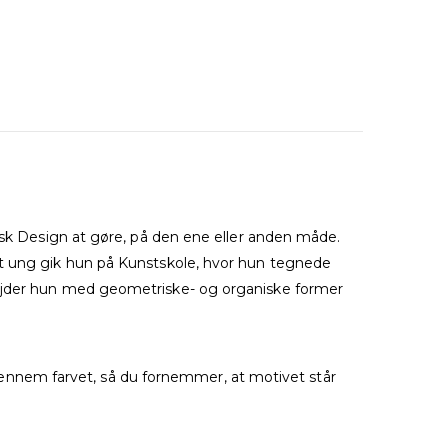
fisk Design at gøre, på den ene eller anden måde.
lt ung gik hun på Kunstskole, hvor hun tegnede
bejder hun med geometriske- og organiske former
g gennem farvet, så du fornemmer, at motivet står