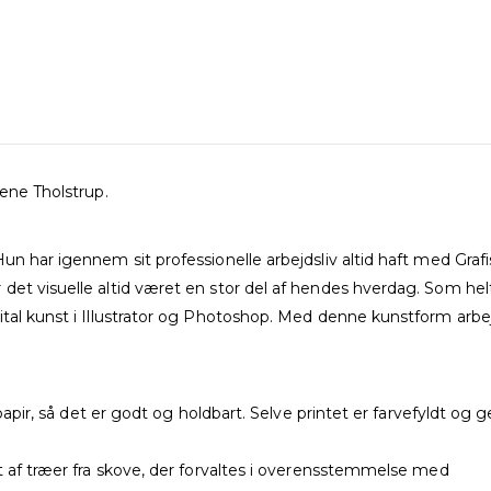
ene Tholstrup.
un har igennem sit professionelle arbejdsliv altid haft med Gra
det visuelle altid været en stor del af hendes hverdag. Som he
gital kunst i Illustrator og Photoshop. Med denne kunstform ar
t papir, så det er godt og holdbart. Selve printet er farvefyldt o
t af træer fra skove, der forvaltes i overensstemmelse med