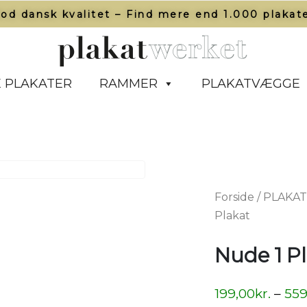
od dansk kvalitet – Find mere end 1.000 plakate
 PLAKATER
RAMMER
PLAKATVÆGGE
Forside
/
PLAKA
Plakat
Nude 1 P
199,00
kr.
–
559