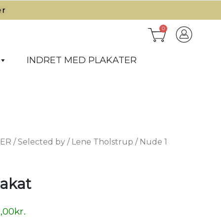
r​
0
INDRET MED PLAKATER
TER
/
Selected by
/
Lene Tholstrup
/ Nude 1
lakat
,00
kr.