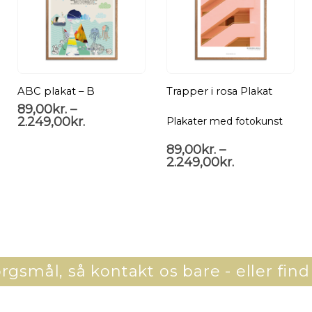
ABC plakat – B
Trapper i rosa Plakat
89,00
kr.
–
2.249,00
kr.
Plakater med fotokunst
89,00
kr.
–
2.249,00
kr.
gsmål, så kontakt os bare - eller find