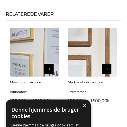
RELATEREDE VARER
Messing aluramme
Mørk egefinér ramme
Alurammer
Trærammer
100,00
kr.
–
1.250,00
kr.
100,00
kr.
–
1.500,00
kr.
×
Denne hjemmeside bruger
cookies
Denne hjemmeside bruger cookies til at