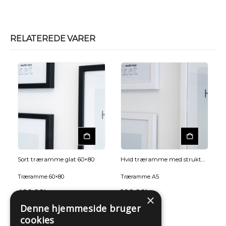
RELATEREDE VARER
Sort træramme glat 60×80
Hvid træramme med struktur A5
Træramme 60×80
Træramme A5
400,00
kr.
100,00
kr.
×
Denne hjemmeside bruger
cookies