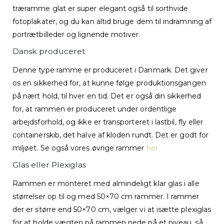
træramme glat er super elegant også til sorthvide
fotoplakater, og du kan altid bruge dem til indramning af
portrætbilleder og lignende motiver.
Dansk produceret
Denne type ramme er produceret i Danmark. Det giver
os en sikkerhed for, at kunne følge produktionsgangen
på nært hold, til hver en tid. Det er også din sikkerhed
for, at rammen er produceret under ordentlige
arbejdsforhold, og ikke er transporteret i lastbil, fly eller
containerskib, det halve af kloden rundt. Det er godt for
miljøet. Se også vores øvrige rammer
her.
Glas eller Plexiglas
Rammen er monteret med almindeligt klar glas i alle
størrelser op til og med 50×70 cm rammer. I rammer
der er større end 50×70 cm, vælger vi at isætte plexiglas
for at holde vægten på rammen nede på et niveau, så