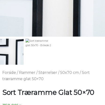
Forside
/
Rammer
/
Størrelser
/
50x70 cm
/ Sort
træramme glat 50×70
Sort Træramme Glat 50×70