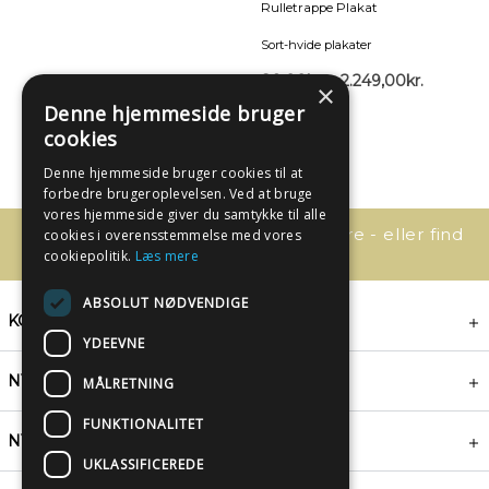
Rulletrappe Plakat
Sort-hvide plakater
89,00
kr.
–
2.249,00
kr.
×
Denne hjemmeside bruger
cookies
Denne hjemmeside bruger cookies til at
forbedre brugeroplevelsen. Ved at bruge
vores hjemmeside giver du samtykke til alle
Har du spørgsmål, så kontakt os bare - eller find
cookies i overensstemmelse med vores
svaret her:
cookiepolitik.
Læs mere
ABSOLUT NØDVENDIGE
KONTAKT
YDEEVNE
NYHEDSBREV
MÅLRETNING
FUNKTIONALITET
NYTTIGE LINKS
UKLASSIFICEREDE