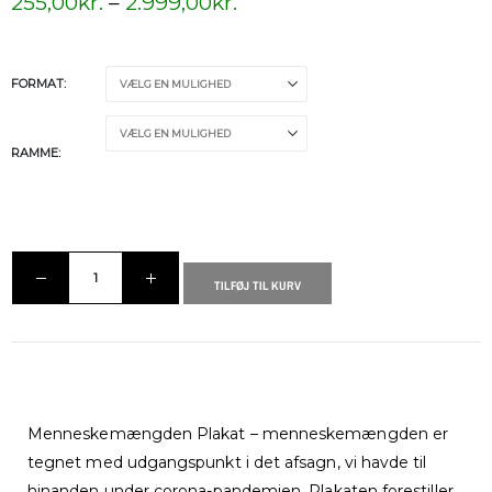
255,00
kr.
–
2.999,00
kr.
FORMAT
RAMME
TILFØJ TIL KURV
Menneskemængden Plakat – menneskemængden er
tegnet med udgangspunkt i det afsagn, vi havde til
hinanden under corona-pandemien. Plakaten forestiller