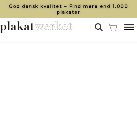
God dansk kvalitet – Find mere end 1.000
plakater​