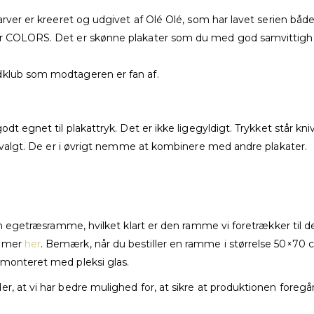
rver er kreeret og udgivet af Olé Olé, som har lavet serien både 
der COLORS. Det er skønne plakater som du med god samvittighe
dklub som modtageren er fan af.
odt egnet til plakattryk. Det er ikke ligegyldigt. Trykket står k
er valgt. De er i øvrigt nemme at kombinere med andre plakater.
 en egetræsramme, hvilket klart er den ramme vi foretrækker til 
ammer
her
. Bemærk, når du bestiller en ramme i størrelse 50×70
 monteret med pleksi glas.
, at vi har bedre mulighed for, at sikre at produktionen foregår,