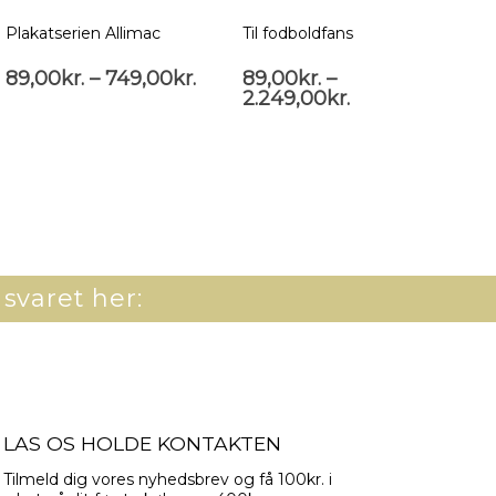
Plakatserien Allimac
Til fodboldfans
Te
89,00
kr.
–
749,00
kr.
89,00
kr.
–
8
2.249,00
kr.
2
 svaret her:
LAS OS HOLDE KONTAKTEN
Tilmeld dig vores nyhedsbrev og få 100kr. i