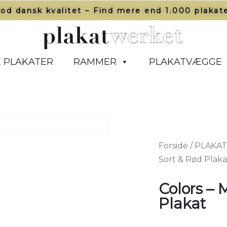
od dansk kvalitet – Find mere end 1.000 plakate
 PLAKATER
RAMMER
PLAKATVÆGGE
Forside
/
PLAKA
Sort & Rød Plaka
Colors – 
Plakat