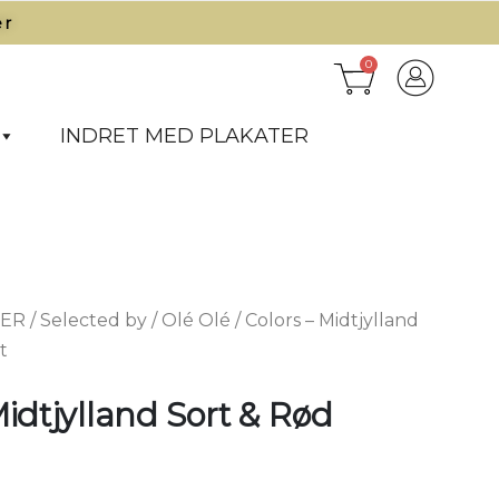
r​
0
INDRET MED PLAKATER
TER
/
Selected by
/
Olé Olé
/ Colors – Midtjylland
t
Midtjylland Sort & Rød