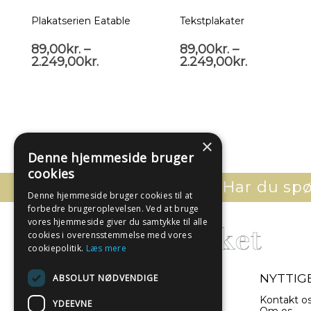
Plakatserien Eatable
Tekstplakater
89,00
kr.
–
89,00
kr.
–
2.249,00
kr.
2.249,00
kr.
×
Denne hjemmeside bruger
cookies
Har du spør
Denne hjemmeside bruger cookies til at
forbedre brugeroplevelsen. Ved at bruge
vores hjemmeside giver du samtykke til alle
cookies i overensstemmelse med vores
cookiepolitik.
Læs mere
- EN DEL AF ILLUX A/S
NYTTIGE
ABSOLUT NØDVENDIGE
Sverigesvej 11
Kontakt o
YDEEVNE
8660 Skanderborg
Om os