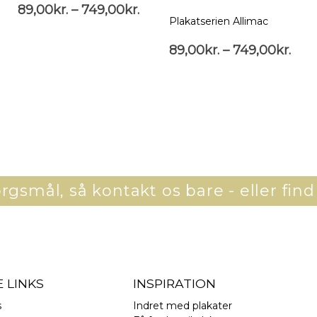
89,00
kr.
–
749,00
kr.
Plakatserien Allimac
89,00
kr.
–
749,00
kr.
gsmål, så kontakt os bare - eller find
 LINKS
INSPIRATION
s
Indret med plakater