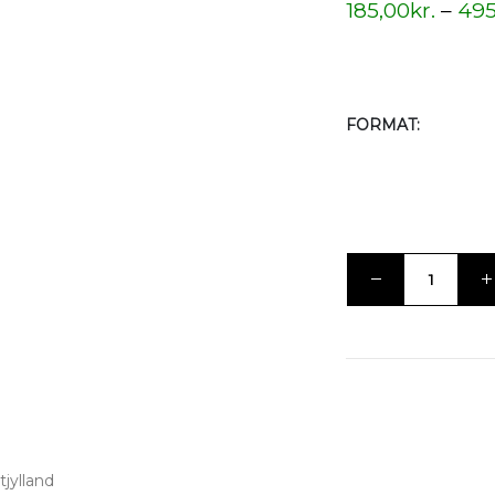
185,00
kr.
–
495
FORMAT