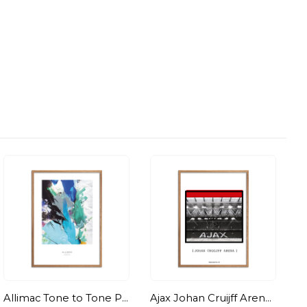
Allimac Tone to Tone Plakat
Ajax Johan Cruijff Arena Rød Plakat
Pl