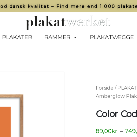
od dansk kvalitet – Find mere end 1.000 plakate
 PLAKATER
RAMMER
PLAKATVÆGGE
Forside
/
PLAKA
Amberglow Plak
Color Co
89,00
kr.
–
749