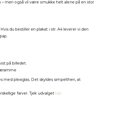
n – men også vil være smukke helt alene på en stor
vis du bestiller en plakat i str. A4 leverer vi den
 pap.
st på billedet.
 træramme
med plexiglas. Det skyldes simpelthen, at
skellige farver. Tjek udvalget
her.