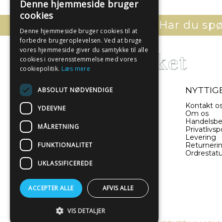
Denne hjemmeside bruger
cookies
Har du spør
Denne hjemmeside bruger cookies til at
forbedre brugeroplevelsen. Ved at bruge
vores hjemmeside giver du samtykke til alle
cookies i overensstemmelse med vores
cookiepolitik.
Læs mere
- EN DEL AF ILLUX A/S
NYTTIGE
ABSOLUT NØDVENDIGE
Sverigesvej 11
Kontakt o
YDEEVNE
8660 Skanderborg
Om os
Danmark
Handelsbe
MÅLRETNING
Privatlivspo
Levering
(+45) 52 340 440
FUNKTIONALITET
Returneri
Ordrestat
info@plakatwerket.dk
UKLASSIFICEREDE
ACCEPTER ALLE
AFVIS ALLE
VIS DETALJER