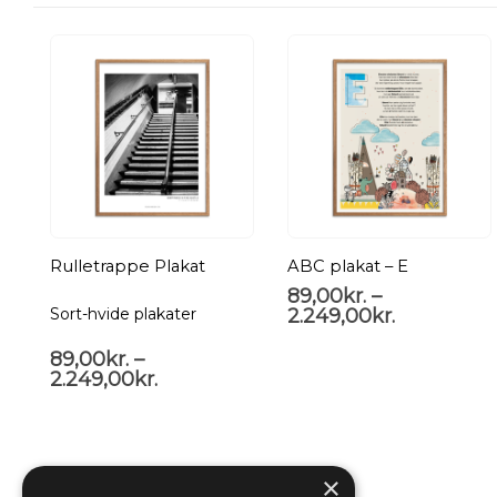
Rulletrappe Plakat
ABC plakat – E
89,00
kr.
–
2.249,00
kr.
Sort-hvide plakater
89,00
kr.
–
2.249,00
kr.
×