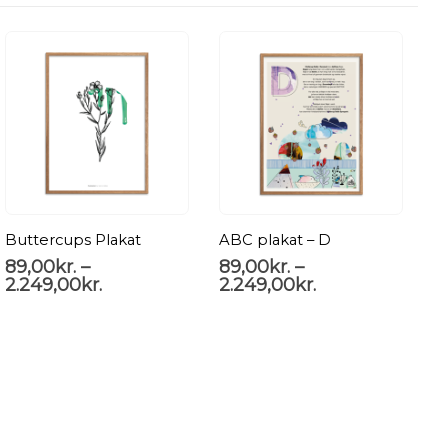
Buttercups Plakat
ABC plakat – D
89,00
kr.
–
89,00
kr.
–
2.249,00
kr.
2.249,00
kr.
P
8
2