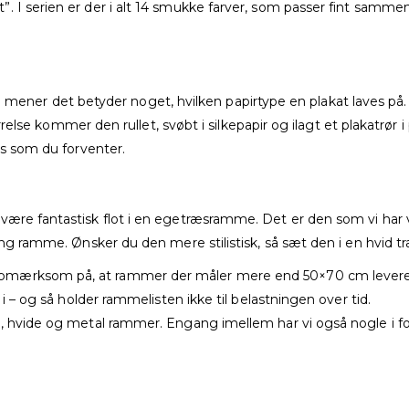
. I serien er der i alt 14 smukke farver, som passer fint samme
 vi mener det betyder noget, hvilken papirtype en plakat laves på. H
ørrelse kommer den rullet, svøbt i silkepapir og ilagt et plakatrør i
es som du forventer.
ære fantastisk flot i en egetræsramme. Det er den som vi har vi
sing ramme. Ønsker du den mere stilistisk, så sæt den i en hvid
pmærksom på, at rammer der måler mere end 50×70 cm leveres 
 i – og så holder rammelisten ikke til belastningen over tid.
, hvide og metal rammer. Engang imellem har vi også nogle i for