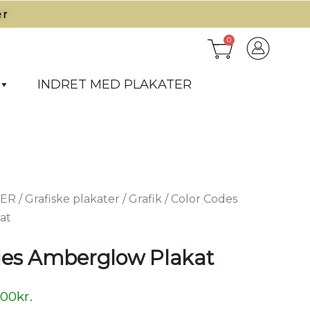
r​
0
INDRET MED PLAKATER
TER
/
Grafiske plakater
/
Grafik
/ Color Codes
at
des Amberglow Plakat
,00
kr.