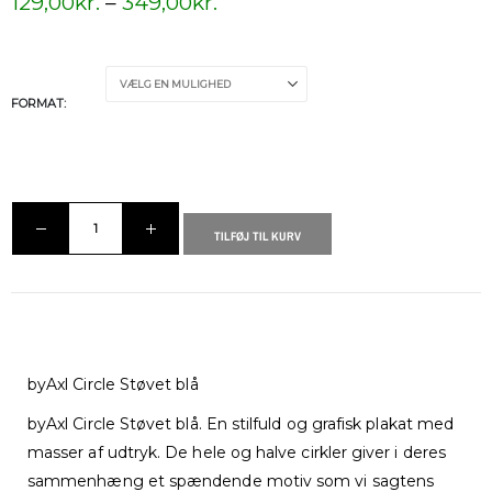
129,00
kr.
–
349,00
kr.
FORMAT
TILFØJ TIL KURV
byAxl Circle Støvet blå
byAxl Circle Støvet blå. En stilfuld og grafisk plakat med
masser af udtryk. De hele og halve cirkler giver i deres
sammenhæng et spændende motiv som vi sagtens