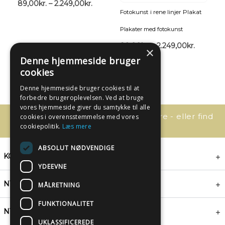
89,00
kr.
–
2.249,00
kr.
Fotokunst i rene linjer Plakat
Plakater med fotokunst
89,00
kr.
–
2.249,00
kr.
×
Denne hjemmeside bruger
cookies
Denne hjemmeside bruger cookies til at
forbedre brugeroplevelsen. Ved at bruge
vores hjemmeside giver du samtykke til alle
Har du spørgsmål, så kontakt os bare - eller find
cookies i overensstemmelse med vores
svaret her:
cookiepolitik.
Læs mere
ABSOLUT NØDVENDIGE
KONTAKT
YDEEVNE
NYHEDSBREV
MÅLRETNING
FUNKTIONALITET
NYTTIGE LINKS
UKLASSIFICEREDE