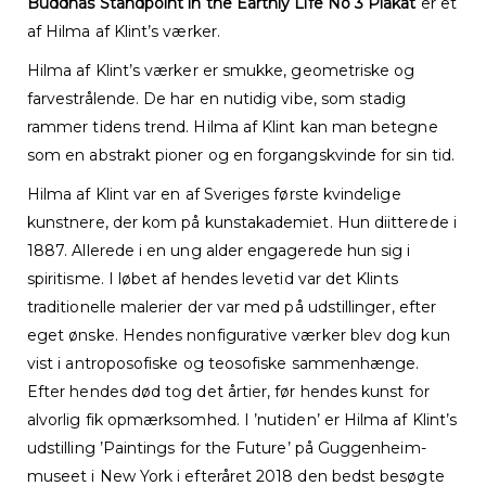
Buddhas Standpoint in the Earthly Life No 3 Plakat
er et
af Hilma af Klint’s værker.
Hilma af Klint’s værker er smukke, geometriske og
farvestrålende. De har en nutidig vibe, som stadig
rammer tidens trend. Hilma af Klint kan man betegne
som en abstrakt pioner og en forgangskvinde for sin tid.
Hilma af Klint var en af Sveriges første kvindelige
kunstnere, der kom på kunstakademiet. Hun diitterede i
1887. Allerede i en ung alder engagerede hun sig i
spiritisme. I løbet af hendes levetid var det Klints
traditionelle malerier der var med på udstillinger, efter
eget ønske. Hendes nonfigurative værker blev dog kun
vist i antroposofiske og teosofiske sammenhænge.
Efter hendes død tog det årtier, før hendes kunst for
alvorlig fik opmærksomhed. I ’nutiden’ er Hilma af Klint’s
udstilling ’Paintings for the Future’ på Guggenheim-
museet i New York i efteråret 2018 den bedst besøgte