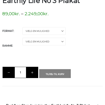
Earthly Life No 3 Plakat
89,00
kr.
–
2.249,00
kr.
FORMAT
RAMME
TILFØJ TIL KURV