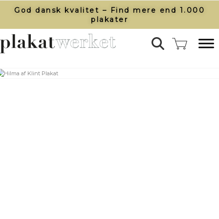
God dansk kvalitet – Find mere end 1.000
plakater​