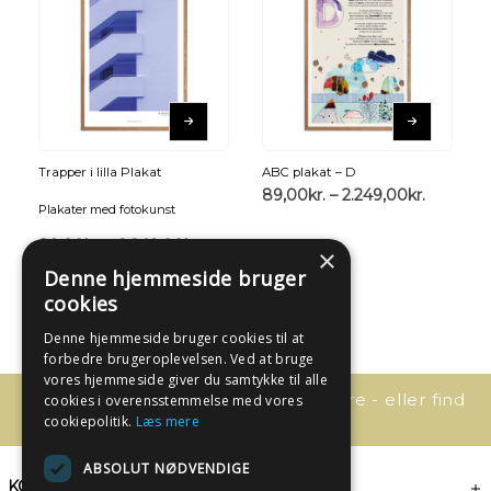
Trapper i lilla Plakat
ABC plakat – D
89,00
kr.
–
2.249,00
kr.
Plakater med fotokunst
89,00
kr.
–
2.249,00
kr.
×
Denne hjemmeside bruger
cookies
Denne hjemmeside bruger cookies til at
forbedre brugeroplevelsen. Ved at bruge
vores hjemmeside giver du samtykke til alle
Har du spørgsmål, så kontakt os bare - eller find
cookies i overensstemmelse med vores
svaret her:
cookiepolitik.
Læs mere
ABSOLUT NØDVENDIGE
KONTAKT