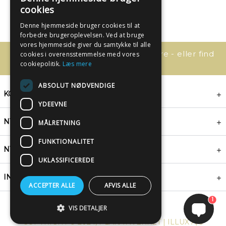
cookies
Denne hjemmeside bruger cookies til at
forbedre brugeroplevelsen. Ved at bruge
vores hjemmeside giver du samtykke til alle
Har du spørgsmål, så kontakt os bare - eller find
cookies i overensstemmelse med vores
svaret her:
cookiepolitik.
Læs mere
ABSOLUT NØDVENDIGE
KONTAKT
YDEEVNE
NYHEDSBREV
MÅLRETNING
FUNKTIONALITET
NYTTIGE LINKS
UKLASSIFICEREDE
INSPIRATION
ACCEPTER ALLE
AFVIS ALLE
1
VIS DETALJER
COPYRIGHT © 2024, PLAKATWERKET | ILLUX A/S