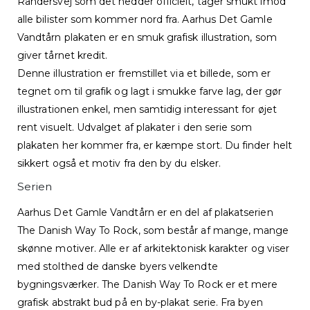
Randersvej som det hedder officielt, tager smukt imod
alle bilister som kommer nord fra. Aarhus Det Gamle
Vandtårn plakaten er en smuk grafisk illustration, som
giver tårnet kredit.
Denne illustration er fremstillet via et billede, som er
tegnet om til grafik og lagt i smukke farve lag, der gør
illustrationen enkel, men samtidig interessant for øjet
rent visuelt. Udvalget af plakater i den serie som
plakaten her kommer fra, er kæmpe stort. Du finder helt
sikkert også et motiv fra den by du elsker.
Serien
Aarhus Det Gamle Vandtårn er en del af plakatserien
The Danish Way To Rock, som består af mange, mange
skønne motiver. Alle er af arkitektonisk karakter og viser
med stolthed de danske byers velkendte
bygningsværker. The Danish Way To Rock er et mere
grafisk abstrakt bud på en by-plakat serie. Fra byen