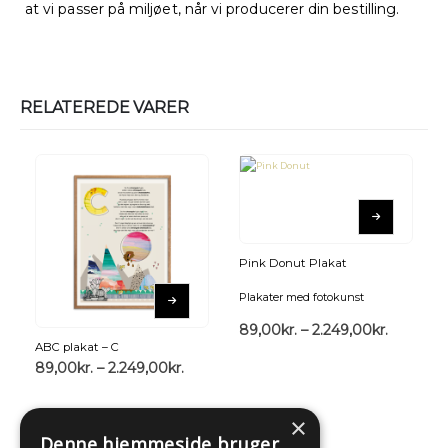
at vi passer på miljøet, når vi producerer din bestilling.
RELATEREDE VARER
Pink Donut Plakat
Plakater med fotokunst
89,00
kr.
–
2.249,00
kr.
ABC plakat – C
89,00
kr.
–
2.249,00
kr.
×
Denne hjemmeside bruger