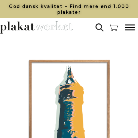
God dansk kvalitet – Find mere end 1.000
plakater​