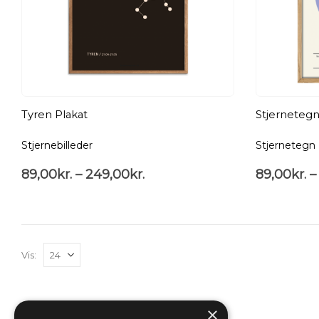
Tyren Plakat
Stjernetegn
Stjernebilleder
Stjernetegn
89,00
kr.
–
249,00
kr.
89,00
kr.
–
Vis:
×