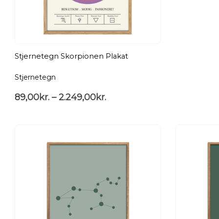
Stjernetegn Skorpionen Plakat
Stjernetegn
89,00
kr.
–
2.249,00
kr.