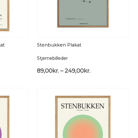
at
Stenbukken Plakat
Stjernebilleder
89,00
kr.
–
249,00
kr.