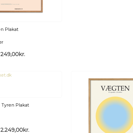
 Plakat
er
249,00
kr.
 Tyren Plakat
2.249,00
kr.