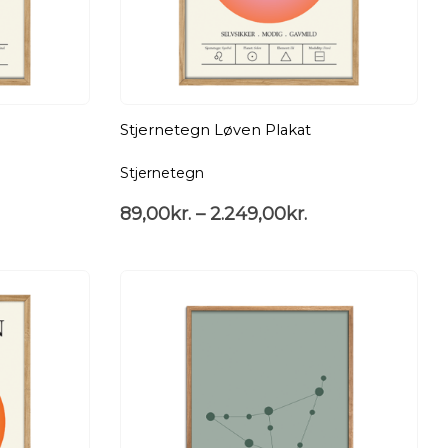
Stjernetegn Løven Plakat
Stjernetegn
89,00
kr.
–
2.249,00
kr.