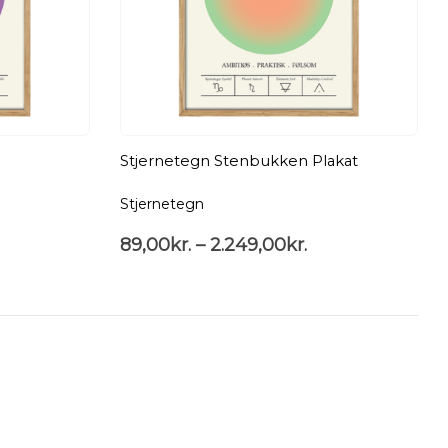
Stjernetegn Stenbukken Plakat
Stjernetegn
89,00
kr.
–
2.249,00
kr.