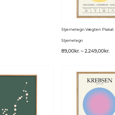
Stjernetegn Vægten Plakat
Stjernetegn
89,00
kr.
–
2.249,00
kr.