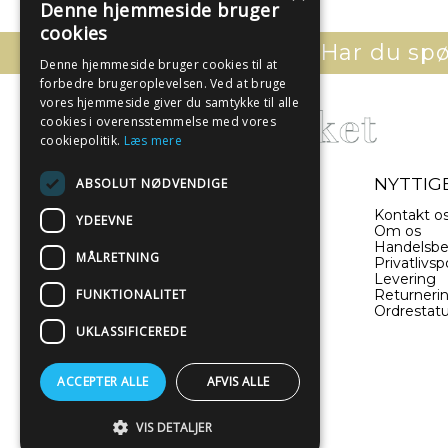
Denne hjemmeside bruger
cookies
Har du spør
Denne hjemmeside bruger cookies til at
forbedre brugeroplevelsen. Ved at bruge
vores hjemmeside giver du samtykke til alle
cookies i overensstemmelse med vores
cookiepolitik.
Læs mere
- EN DEL AF ILLUX A/S
NYTTIGE
ABSOLUT NØDVENDIGE
Sverigesvej 11
Kontakt o
YDEEVNE
8660 Skanderborg
Om os
Danmark
Handelsbe
MÅLRETNING
Privatlivspo
Levering
(+45) 52 340 440
FUNKTIONALITET
Returneri
Ordrestat
info@plakatwerket.dk
UKLASSIFICEREDE
ACCEPTER ALLE
AFVIS ALLE
VIS DETALJER