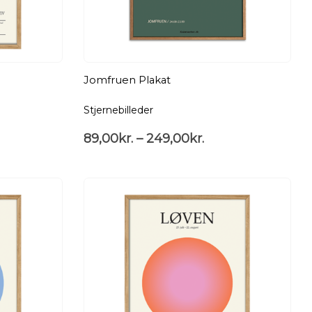
Jomfruen Plakat
Stjernebilleder
89,00
kr.
–
249,00
kr.