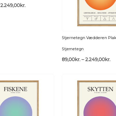
2.249,00
kr.
Stjernetegn Vædderen Plak
Stjernetegn
89,00
kr.
–
2.249,00
kr.