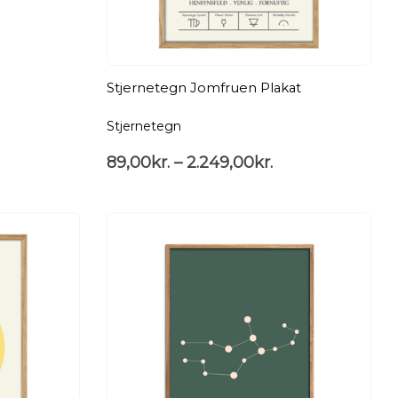
Stjernetegn Jomfruen Plakat
Stjernetegn
89,00
kr.
–
2.249,00
kr.