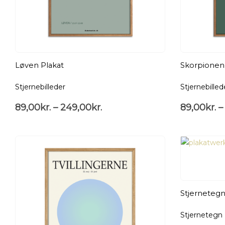
Løven Plakat
Skorpionen 
Stjernebilleder
Stjernebilled
89,00
kr.
–
249,00
kr.
89,00
kr.
–
Stjerneteg
Stjernetegn