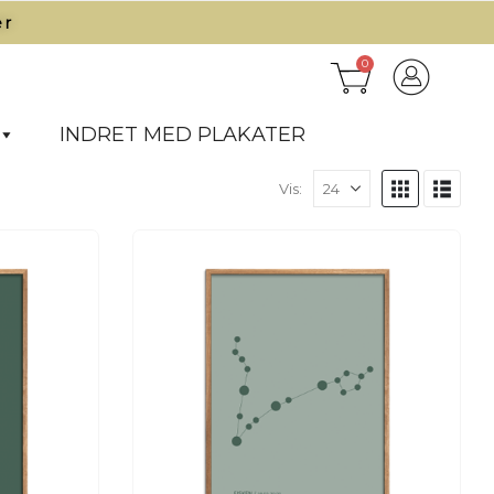
r​
0
INDRET MED PLAKATER
Vis: