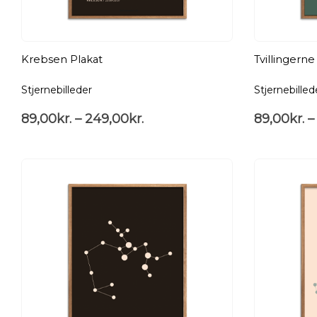
Krebsen Plakat
Tvillingerne
Stjernebilleder
Stjernebilled
89,00
kr.
–
249,00
kr.
89,00
kr.
–