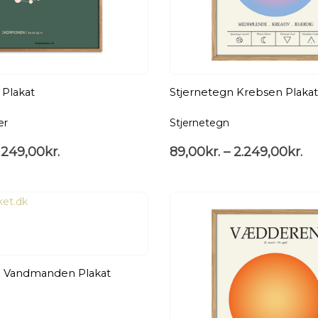
Plakat
Stjernetegn Krebsen Plakat
er
Stjernetegn
249,00
kr.
89,00
kr.
–
2.249,00
kr.
n Vandmanden Plakat