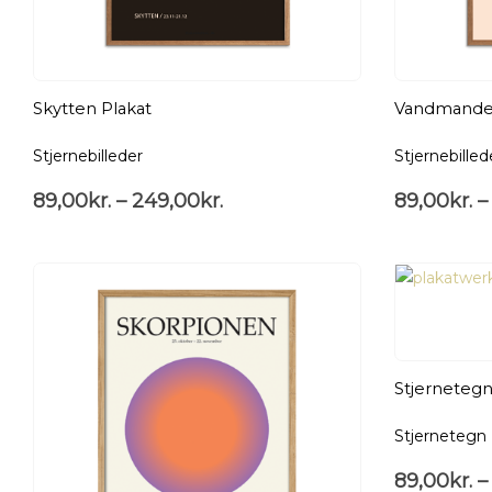
Skytten Plakat
Vandmanden
Stjernebilleder
Stjernebilled
89,00
kr.
–
249,00
kr.
89,00
kr.
–
Stjernetegn
Stjernetegn
89,00
kr.
–