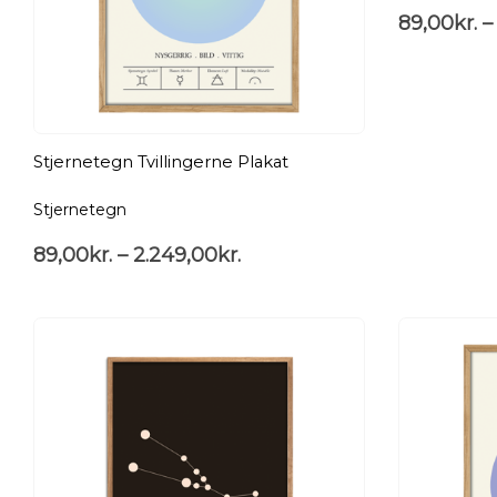
89,00
kr.
–
Stjernetegn Tvillingerne Plakat
Stjernetegn
89,00
kr.
–
2.249,00
kr.