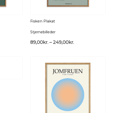
Fisken Plakat
Stjernebilleder
89,00
kr.
–
249,00
kr.