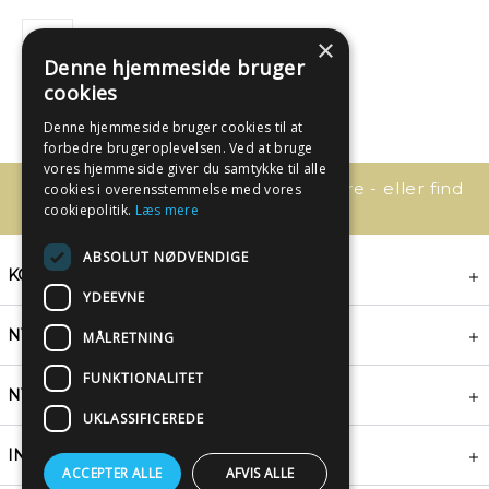
×
Denne hjemmeside bruger
cookies
Denne hjemmeside bruger cookies til at
forbedre brugeroplevelsen. Ved at bruge
vores hjemmeside giver du samtykke til alle
Har du spørgsmål, så kontakt os bare - eller find
cookies i overensstemmelse med vores
svaret her:
cookiepolitik.
Læs mere
ABSOLUT NØDVENDIGE
KONTAKT
YDEEVNE
NYHEDSBREV
MÅLRETNING
FUNKTIONALITET
NYTTIGE LINKS
UKLASSIFICEREDE
INSPIRATION
ACCEPTER ALLE
AFVIS ALLE