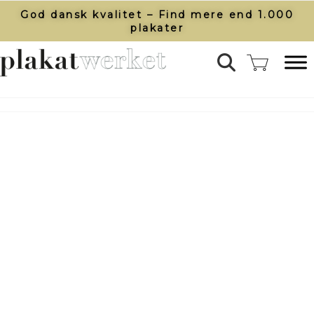
God dansk kvalitet – Find mere end 1.000
plakater​