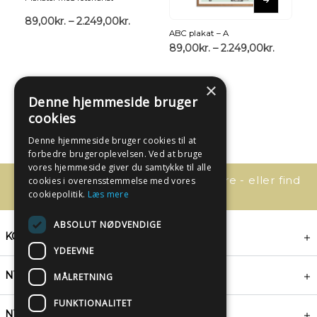
89,00
kr.
–
2.249,00
kr.
ABC plakat – A
89,00
kr.
–
2.249,00
kr.
×
Denne hjemmeside bruger
cookies
Denne hjemmeside bruger cookies til at
forbedre brugeroplevelsen. Ved at bruge
vores hjemmeside giver du samtykke til alle
Har du spørgsmål, så kontakt os bare - eller find
cookies i overensstemmelse med vores
svaret her:
cookiepolitik.
Læs mere
ABSOLUT NØDVENDIGE
KONTAKT
YDEEVNE
NYHEDSBREV
MÅLRETNING
FUNKTIONALITET
NYTTIGE LINKS