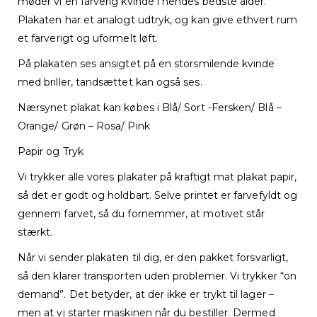
møder vi en farverig kvinde i hendes bedste alder.
Plakaten har et analogt udtryk, og kan give ethvert rum
et farverigt og uformelt løft.
På plakaten ses ansigtet på en storsmilende kvinde
med briller, tandsættet kan også ses.
Nærsynet plakat kan købes i Blå/ Sort -Fersken/ Blå –
Orange/ Grøn – Rosa/ Pink
Papir og Tryk
Vi trykker alle vores plakater på kraftigt mat plakat papir,
så det er godt og holdbart. Selve printet er farvefyldt og
gennem farvet, så du fornemmer, at motivet står
stærkt.
Når vi sender plakaten til dig, er den pakket forsvarligt,
så den klarer transporten uden problemer. Vi trykker “on
demand”. Det betyder, at der ikke er trykt til lager –
men at vi starter maskinen når du bestiller. Dermed