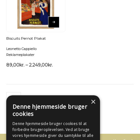
Biscuits Pernot Plakat
Leonetto Cappiello
Reklameplakater
89,00
kr.
–
2.249,00
kr.
×
Denne hjemmeside bruger
cookies
Denne hjemmeside bruger cookies til at
forbedre brugeroplevelsen. Ved at bruge
vores hjemmeside giver du samtykke til alle