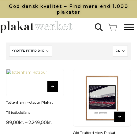
God dansk kvalitet – Find mere end 1.000
plakater​
Tottenham Hotspur Plakat
Til fodboldfans
89,00
kr.
–
2.249,00
kr.
Old Trafford View Plakat