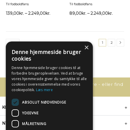
Til fodboldfans
Til fodboldfans
139,00
kr.
–
2.249,00
kr.
89,00
kr.
–
2.249,00
kr.
1
2
×
Denne hjemmeside bruger
cookies
Denne hjemmeside bruger cookies til at
forbedre brugeroplevelsen. Ved at bruge
vores hjemmeside giver du samtykke til alle
Har du spørgsmål, så kontakt os bare - eller find
cookies i overensstemmelse med vores
svaret her:
cookiepolitik.
Læs mere
ABSOLUT NØDVENDIGE
KONTAKT
YDEEVNE
NYHEDSBREV
MÅLRETNING