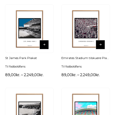
St James Park Plakat
Emirates Stadium tilskuere Plakat
Til fodboldfans
Til fodboldfans
89,00
kr.
–
2.249,00
kr.
89,00
kr.
–
2.249,00
kr.