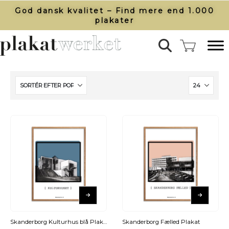
God dansk kvalitet – Find mere end 1.000
plakater​
Skanderborg Kulturhus blå Plakat
Skanderborg Fælled Plakat