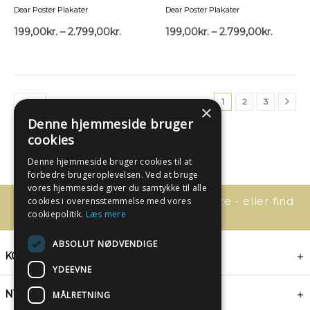
Dear Poster Plakater
Dear Poster Plakater
199,00
kr.
–
2.799,00
kr.
199,00
kr.
–
2.799,00
kr.
1
2
3
×
Denne hjemmeside bruger
cookies
Denne hjemmeside bruger cookies til at
forbedre brugeroplevelsen. Ved at bruge
vores hjemmeside giver du samtykke til alle
Har du spørgsmål, så kontakt os bare - eller find
cookies i overensstemmelse med vores
svaret her:
cookiepolitik.
Læs mere
ABSOLUT NØDVENDIGE
KONTAKT
YDEEVNE
NYHEDSBREV
MÅLRETNING