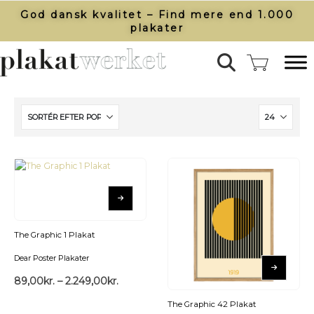
God dansk kvalitet – Find mere end 1.000
plakater​
The Graphic 1 Plakat
Dear Poster Plakater
89,00
kr.
–
2.249,00
kr.
The Graphic 42 Plakat