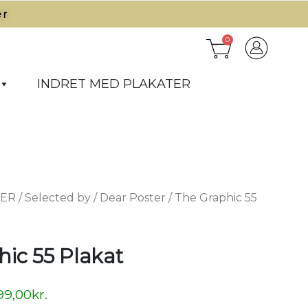
r​
0
INDRET MED PLAKATER
TER
/
Selected by
/
Dear Poster
/ The Graphic 55
ic 55 Plakat
99,00
kr.