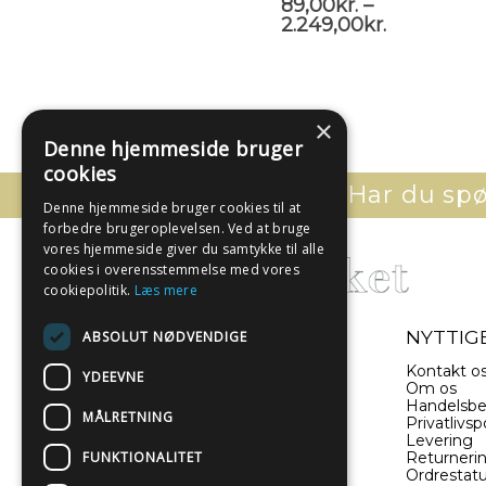
89,00
kr.
–
2.249,00
kr.
×
Denne hjemmeside bruger
cookies
Har du spør
Denne hjemmeside bruger cookies til at
forbedre brugeroplevelsen. Ved at bruge
vores hjemmeside giver du samtykke til alle
cookies i overensstemmelse med vores
cookiepolitik.
Læs mere
- EN DEL AF ILLUX A/S
NYTTIGE
ABSOLUT NØDVENDIGE
Sverigesvej 11
Kontakt o
YDEEVNE
8660 Skanderborg
Om os
Danmark
Handelsbe
MÅLRETNING
Privatlivspo
Levering
(+45) 52 340 440
FUNKTIONALITET
Returneri
Ordrestat
info@plakatwerket.dk