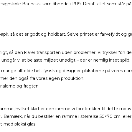
esignskole Bauhaus, som åbnede i 1919. Deraf tallet som står på 
t papir, så det er godt og holdbart. Selve printet er farvefyldt 
rligt, så den klarer transporten uden problemer. Vi trykker “on dem
undgår vi at belaste miljøet unødigt – der er nemlig intet spild.
i mange tilfælde helt fysisk og designer plakaterne på vores com
ommer den også fra vores egen produktion.
rialerne og fragten.
sramme, hvilket klart er den ramme vi foretrækker til dette motiv
r
. Bemærk, når du bestiller en ramme i størrelse 50×70 cm. ell
 med pleksi glas.