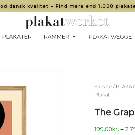
od dansk kvalitet – Find mere end 1.000 plakate
 PLAKATER
RAMMER
PLAKATVÆGGE
Forside
/
PLAKA
Plakat
The Graph
199,00
kr.
–
2.7