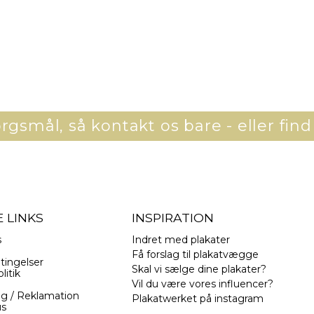
gsmål, så kontakt os bare - eller find
 LINKS
INSPIRATION
s
Indret med plakater
Få forslag til plakatvægge
tingelser
Skal vi sælge dine plakater?
litik
Vil du være vores influencer?
ng / Reklamation
Plakatwerket på instagram
us