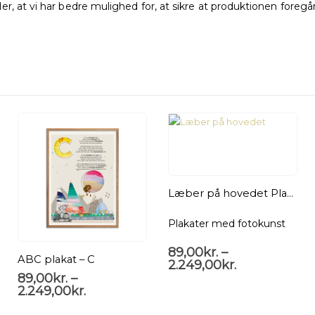
, at vi har bedre mulighed for, at sikre at produktionen foregår,
Læber på hovedet Plakat
Plakater med fotokunst
89,00
kr.
–
ABC plakat – C
2.249,00
kr.
89,00
kr.
–
2.249,00
kr.