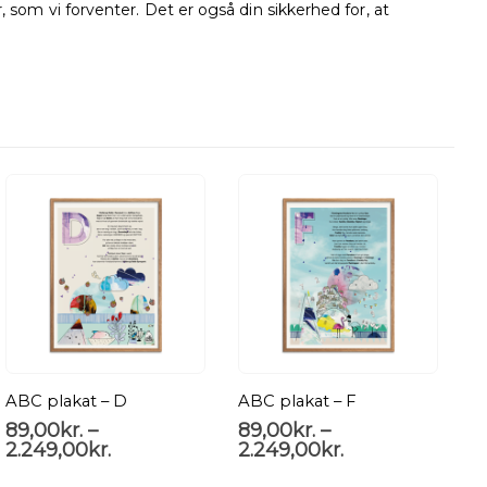
 som vi forventer. Det er også din sikkerhed for, at
ABC plakat – D
ABC plakat – F
H
89,00
kr.
–
89,00
kr.
–
2.249,00
kr.
2.249,00
kr.
P