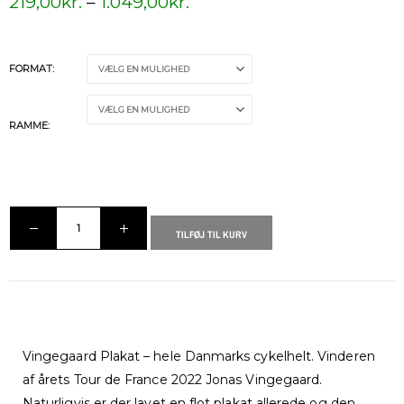
219,00
kr.
–
1.049,00
kr.
FORMAT
RAMME
TILFØJ TIL KURV
Vingegaard Plakat – hele Danmarks cykelhelt. Vinderen
af årets Tour de France 2022 Jonas Vingegaard.
Naturligvis er der lavet en flot plakat allerede og den