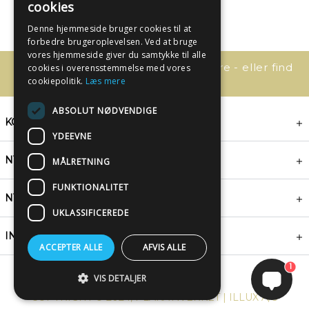
cookies
Denne hjemmeside bruger cookies til at
forbedre brugeroplevelsen. Ved at bruge
vores hjemmeside giver du samtykke til alle
Har du spørgsmål, så kontakt os bare - eller find
cookies i overensstemmelse med vores
svaret her:
cookiepolitik.
Læs mere
ABSOLUT NØDVENDIGE
KONTAKT
YDEEVNE
NYHEDSBREV
MÅLRETNING
FUNKTIONALITET
NYTTIGE LINKS
UKLASSIFICEREDE
INSPIRATION
ACCEPTER ALLE
AFVIS ALLE
1
VIS DETALJER
COPYRIGHT © 2024, PLAKATWERKET | ILLUX A/S