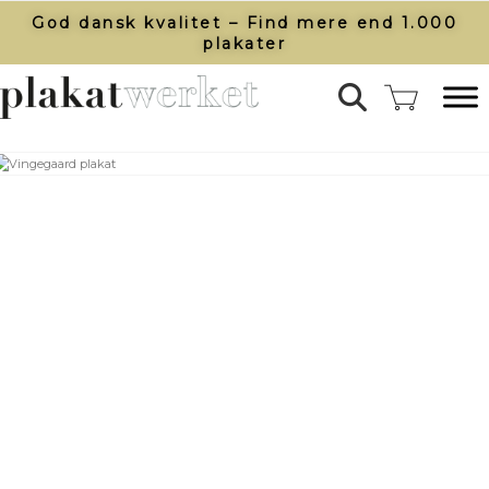
God dansk kvalitet – Find mere end 1.000
plakater​