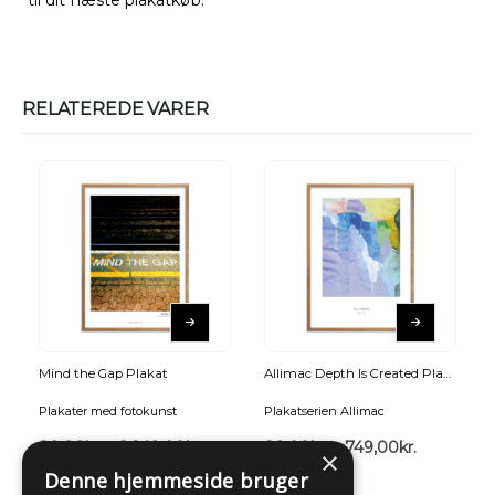
RELATEREDE VARER
Mind the Gap Plakat
Allimac Depth Is Created Plakat
Plakater med fotokunst
Plakatserien Allimac
89,00
kr.
–
2.249,00
kr.
89,00
kr.
–
749,00
kr.
×
Denne hjemmeside bruger