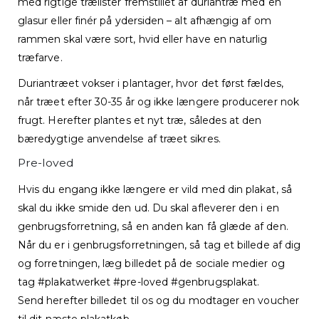
med rigtige trælister fremstillet af duriantræ med en
glasur eller finér på ydersiden – alt afhængig af om
rammen skal være sort, hvid eller have en naturlig
træfarve.
Duriantræet vokser i plantager, hvor det først fældes,
når træet efter 30-35 år og ikke længere producerer nok
frugt. Herefter plantes et nyt træ, således at den
bæredygtige anvendelse af træet sikres.
Pre-loved
Hvis du engang ikke længere er vild med din plakat, så
skal du ikke smide den ud. Du skal afleverer den i en
genbrugsforretning, så en anden kan få glæde af den.
Når du er i genbrugsforretningen, så tag et billede af dig
og forretningen, læg billedet på de sociale medier og
tag #plakatwerket #pre-loved #genbrugsplakat.
Send herefter billedet til os og du modtager en voucher
til dit næste plakatkøb.