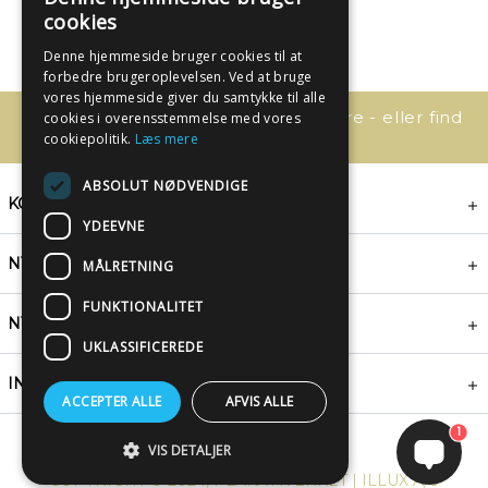
cookies
Denne hjemmeside bruger cookies til at
forbedre brugeroplevelsen. Ved at bruge
vores hjemmeside giver du samtykke til alle
Har du spørgsmål, så kontakt os bare - eller find
cookies i overensstemmelse med vores
svaret her:
cookiepolitik.
Læs mere
ABSOLUT NØDVENDIGE
KONTAKT
YDEEVNE
NYHEDSBREV
MÅLRETNING
FUNKTIONALITET
NYTTIGE LINKS
UKLASSIFICEREDE
INSPIRATION
ACCEPTER ALLE
AFVIS ALLE
1
VIS DETALJER
COPYRIGHT © 2024, PLAKATWERKET | ILLUX A/S