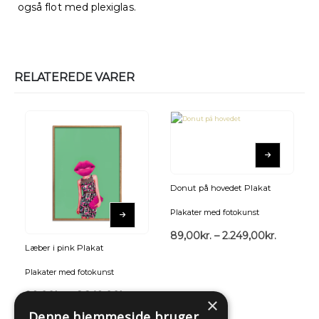
også flot med plexiglas.
RELATEREDE VARER
Donut på hovedet Plakat
Plakater med fotokunst
89,00
kr.
–
2.249,00
kr.
Læber i pink Plakat
Plakater med fotokunst
89,00
kr.
–
2.249,00
kr.
×
Denne hjemmeside bruger