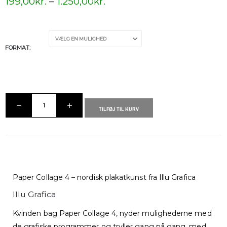
199,00
kr.
–
1.250,00
kr.
FORMAT
TILFØJ TIL KURV
Paper Collage 4 – nordisk plakatkunst fra Illu Grafica
Illu Grafica
Kvinden bag Paper Collage 4, nyder mulighederne med
de grafiske programmer og tryller gang på gang, med