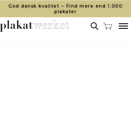
God dansk kvalitet – Find mere end 1.000
plakater​