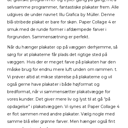
selvsamme programmer, fantastiske plakater frem. Alle
udgives de under navnet Illu Grafica by Müller. Denne
blå-stribede plakat er bare for skøn. Paper Collage 4 er
smuk med de runde former i afdæmpede farver i
forgrunden. Sammensætning er perfekt.
Når du hænger plakater op på væggen derhjemme, så
sørg for at plakaterne får plads det rigtige sted på
væggen. Hvis der er meget farve på plakaten har den
måske brug for endnu mere luft unden om rammen. t.
Vi prøver altid at mikse størrelse på plakaterne og vil
også gerne have plakater i både højformat og
bredformat, når vi sammensætter plakatvægge for
vores kunder. Det giver mere liv og lyst til at gå “på
opdagelse” i plakatvæggen. Vi synes at Paper Collage 4
er flot sammen med andre plakater. Vælg nogle med
samme blå eller grønne farver. Men hænger også fint