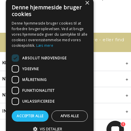
×
Denne hjemmeside bruger
cookies
Denne hjemmeside bruger cookies til at
forbedre brugeroplevelsen. Ved at bruge
vores hjemmeside giver du samtykke til alle
Har du spørgsmål, så kontakt os bare - eller find
cookies i overensstemmelse med vores
svaret her:
cookiepolitik.
Læs mere
ABSOLUT NØDVENDIGE
KONTAKT
YDEEVNE
NYHEDSBREV
MÅLRETNING
FUNKTIONALITET
NYTTIGE LINKS
UKLASSIFICEREDE
INSPIRATION
ACCEPTER ALLE
AFVIS ALLE
1
VIS DETALJER