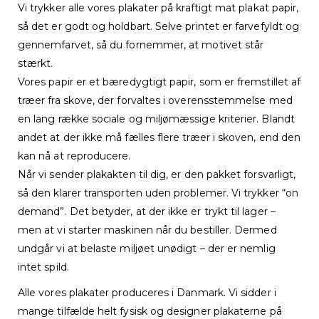
Vi trykker alle vores plakater på kraftigt mat plakat papir,
så det er godt og holdbart. Selve printet er farvefyldt og
gennemfarvet, så du fornemmer, at motivet står
stærkt.
Vores papir er et bæredygtigt papir, som er fremstillet af
træer fra skove, der forvaltes i overensstemmelse med
en lang række sociale og miljømæssige kriterier. Blandt
andet at der ikke må fælles flere træer i skoven, end den
kan nå at reproducere.
Når vi sender plakakten til dig, er den pakket forsvarligt,
så den klarer transporten uden problemer. Vi trykker “on
demand”. Det betyder, at der ikke er trykt til lager –
men at vi starter maskinen når du bestiller. Dermed
undgår vi at belaste miljøet unødigt – der er nemlig
intet spild.
Alle vores plakater produceres i Danmark. Vi sidder i
mange tilfælde helt fysisk og designer plakaterne på