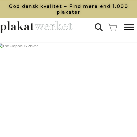
God dansk kvalitet – Find mere end 1.000
plakater​