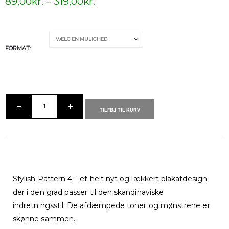
89,00
kr.
–
319,00
kr.
FORMAT
TILFØJ TIL KURV
Stylish Pattern 4 – et helt nyt og lækkert plakatdesign
der i den grad passer til den skandinaviske
indretningsstil. De afdæmpede toner og mønstrene er
skønne sammen.