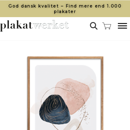
God dansk kvalitet – Find mere end 1.000
plakater​