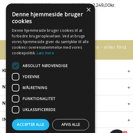
89,00
kr.
–
2.249,00
kr.
89,00
kr.
–
2.249,00
kr.
×
Denne hjemmeside bruger
cookies
Denne hjemmeside bruger cookies til at
forbedre brugeroplevelsen. Ved at bruge
vores hjemmeside giver du samtykke til alle
Har du spørgsmål, så kontakt os bare - eller find
cookies i overensstemmelse med vores
svaret her:
cookiepolitik.
Læs mere
ABSOLUT NØDVENDIGE
KONTAKT
YDEEVNE
NYHEDSBREV
MÅLRETNING
FUNKTIONALITET
NYTTIGE LINKS
UKLASSIFICEREDE
INSPIRATION
ACCEPTER ALLE
AFVIS ALLE
1