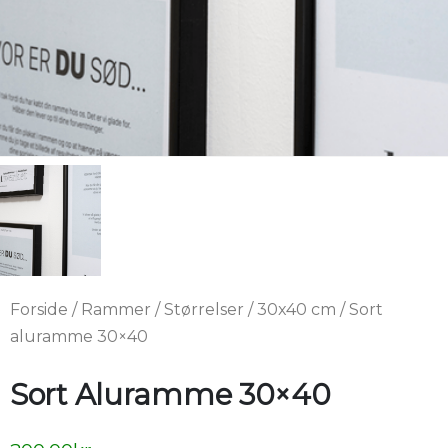
Forside
/
Rammer
/
Størrelser
/
30x40 cm
/ Sort
aluramme 30×40
Sort Aluramme 30×40