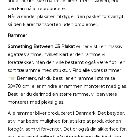
andet at der ikke må fælles flere træer i skoven, end
den kan nå at reproducere.
Når vi sender plakaten til dig, er den pakket forsvarligt,
så den klarer transporten uden problemer.
Rammer
Something Between 03 Plakat
er her vist i en massiv
egetræsramme, hvilket klart er den ramme vi
foretrækker. Men den ville bestemt også være flot i en
sort træramme med struktur. Find alle vores rammer
her
. Bemærk, når du bestiller en ramme i størrelse
50×70 cm. eller mindre er rammen monteret med glas.
Bestiller du derimod en større ramme, vil den være
monteret med pleksi glas.
Alle rammer bliver produceret i Danmark. Det betyder,
at vi har bedre mulighed for, at sikre at produktionen
foregår, som vi forventer. Det er også din sikkerhed for,