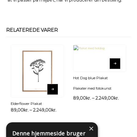
at vi passer på miljøet, når vi producerer din bestilling.
RELATEREDE VARER
Hot Dog blue Plakat
Plakater med fotokunst
89,00
kr.
–
2.249,00
kr.
Elderflower Plakat
89,00
kr.
–
2.249,00
kr.
×
Denne hjemmeside bruger