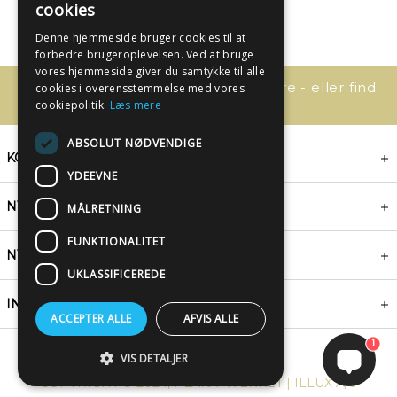
cookies
Denne hjemmeside bruger cookies til at
forbedre brugeroplevelsen. Ved at bruge
vores hjemmeside giver du samtykke til alle
Har du spørgsmål, så kontakt os bare - eller find
cookies i overensstemmelse med vores
svaret her:
cookiepolitik.
Læs mere
ABSOLUT NØDVENDIGE
KONTAKT
YDEEVNE
NYHEDSBREV
MÅLRETNING
FUNKTIONALITET
NYTTIGE LINKS
UKLASSIFICEREDE
INSPIRATION
ACCEPTER ALLE
AFVIS ALLE
1
VIS DETALJER
COPYRIGHT © 2024, PLAKATWERKET | ILLUX A/S