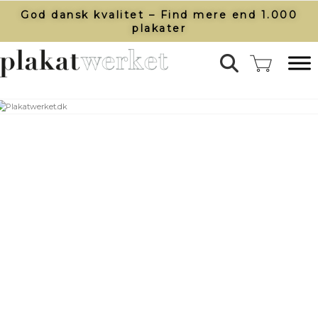
God dansk kvalitet – Find mere end 1.000
plakater​